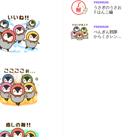
うさぎのうさお
3 はんこ編
ぺんぎん戦隊
からくさレンジ
ャー