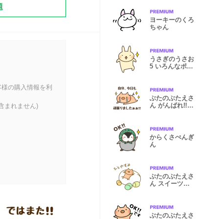
題
ヨーキーのくろ
ちゃん
うさぎのうさお
5 いろんなポー
ズ編
客様の購入情報を利
ぶたのぶたえさ
ん がんばれ‼︎勤
含まれません)
務
からくさぺんぎ
ん
ぶたのぶたえさ
ん スイーツと
ともに
ぶたのぶたえさ