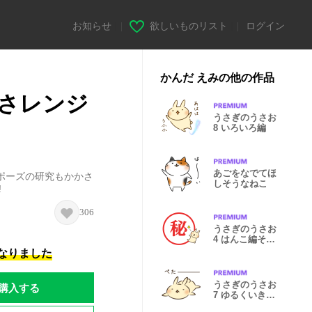
お知らせ
|
欲しいものリスト
|
ログイン
かんだ えみの他の作品
さレンジ
うさぎのうさお
8 いろいろ編
あごをなでてほ
ポーズの研究もかかさ
しそうなねこ
!
306
うさぎのうさお
4 はんこ編その
2
になりました
うさぎのうさお
購入する
7 ゆるくいきま
しょう編