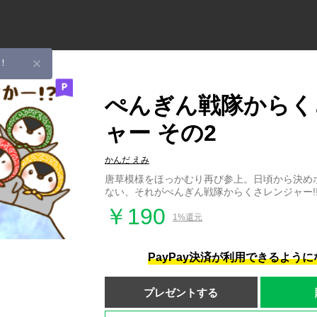
！
ぺんぎん戦隊からく
ャー その2
かんだ えみ
唐草模様をほっかむり再び参上。日頃から決め
ない、それがぺんぎん戦隊からくさレンジャー!
￥190
1%還元
PayPay決済が利用できるよう
プレゼントする