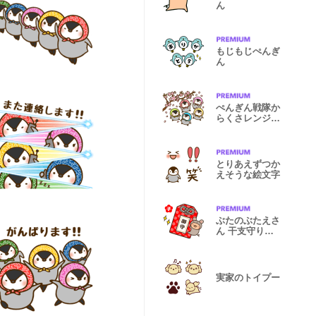
ん
もじもじぺんぎ
ん
ぺんぎん戦隊か
らくさレンジャ
ー 春編
とりあえずつか
えそうな絵文字
ぶたのぶたえさ
ん 干支守りと
お正月少々
実家のトイプー