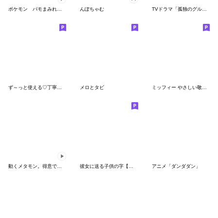
ポケモン パモまみれスタンプ
んぽちゃむ
TVドラマ「孤独のグルメ」
ず～っと使える♡丁寧な敬語お辞儀スタンプ
メロとタビ
ミッフィー やさしい敬語スタンプ
動くメタモン。得意でも苦手でもへんしん！
彼女に送る子供の字【カップル・彼氏】
アニメ「ダンダダン」