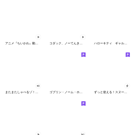
アニメ『ちいかわ』動くLINEスタンプ vol.2
コダック、ノーてんきに悩み中！
ハローキティ ギャルバイブス♡
またまたしゃべるゾ！クレヨンしんちゃん
ゴブリン・ノーム・ホーン
ずっと使える！スヌーピーのグリーティング