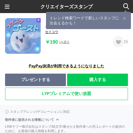
クリエイターズスタンプ
トレンド検索ワードで新しいスタンプに
出会えるかも！
スケスケゴースト
セイコウ
￥190
15
1%還元
PayPay決済が利用できるようになりました
プレゼントする
購入する
LYPプレミアムで使い放題
スタンプアレンジ/デコレーションに対応
制作者に提供される情報について
LINEヤフー株式会社はスタンプ/絵文字/着せかえ制作者への売上レポートの提供の
ために、お客様の購入情報を利用します。