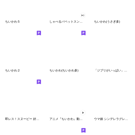
ちいかわ５
しゃべるパペットスンスン（GOOD）
ちいかわ(うさぎ多)
ちいかわ２
ちいかわ(ちいかわ多)
「ジブリがいっぱい」スタンプ
即レス！スヌーピー 好印象な長文スタンプ
アニメ『ちいかわ』動くLINEスタンプ vol.1
ウマ娘 シンデレラグレイ かんたんオグリ