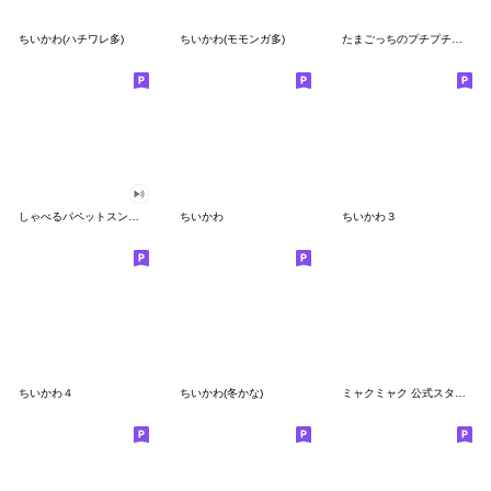
ちいかわ(ハチワレ多)
ちいかわ(モモンガ多)
たまごっちのプチプチおみせっち
しゃべるパペットスンスン
ちいかわ
ちいかわ３
ちいかわ４
ちいかわ(冬かな)
ミャクミャク 公式スタンプ第２弾