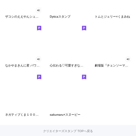
ザコシのええやんシューシュースタンプ
Dyticaスタンプ
トムとジェリー×くまみね
なかやまきんに君 パワー!!スタンプ
心伝わる♡可愛すぎない大人の長文スタンプ
劇場版『チェンソーマン レゼ篇』
ネガティブくま１００％ 憂鬱な一日
sakumaru×スヌーピー
クリエイターズスタンプ TOPへ戻る