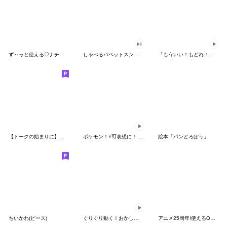
ず～っと使える♡ナチュラルガール
しゃべるパペットスンスン（HAPPY）
「もういい！もどれ！ピカチュウ！」
【トークの始まりに】ゆるカワ♪スヌーピー
ポケモン！×可哀想に！ ムチっとスタンプ
絵本「パンどろぼう」
ちいかわ(ピース)
ぐりぐり動く！おかしなポケモンスタンプ
アニメ25周年!使えるONE PIECEスタンプ