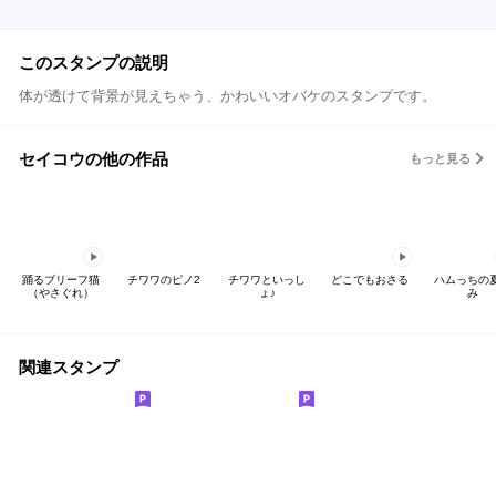
このスタンプの説明
体が透けて背景が見えちゃう、かわいいオバケのスタンプです。
セイコウの他の作品
もっと見る
踊るブリーフ猫
チワワのピノ2
チワワといっし
どこでもおさる
ハムっちの
（やさぐれ）
ょ♪
み
関連スタンプ