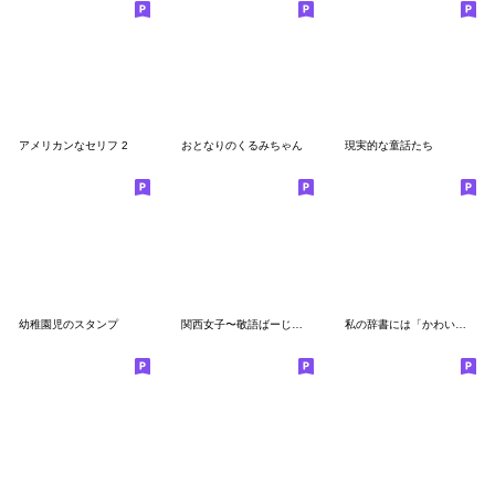
アメリカンなセリフ 2
おとなりのくるみちゃん
現実的な童話たち
幼稚園児のスタンプ
関西女子〜敬語ばーじょん〜
私の辞書には「かわいい」の文字しかない