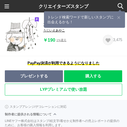
クリエイターズスタンプ
トレンド検索ワードで新しいスタンプに
出会えるかも！
カマンベールおじさん
うじいえあやこ
￥190
3,475
1%還元
PayPay決済が利用できるようになりました
プレゼントする
購入する
LYPプレミアムで使い放題
スタンプアレンジ/デコレーションに対応
制作者に提供される情報について
LINEヤフー株式会社はスタンプ/絵文字/着せかえ制作者への売上レポートの提供の
ために、お客様の購入情報を利用します。