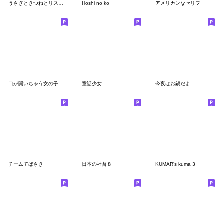
うさぎときつねとリス【なかよしさん編】
Hoshi no ko
アメリカンなセリフ
口が開いちゃう女の子
童話少女
今夜はお鍋だよ
チームてばさき
日本の社畜８
KUMAR's kuma 3