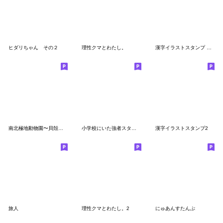
ヒダリちゃん その２
理性クマとわたし。
漢字イラストスタンプ 正月編
南北極地動物園〜貝殻とサンゴ〜
小学校にいた強者スタンプ【第一弾】
漢字イラストスタンプ2
旅人
理性クマとわたし。2
にゅあんすたんぷ