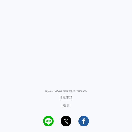
(c)2014 ayako ujiie rights reserved
注意事項
通報