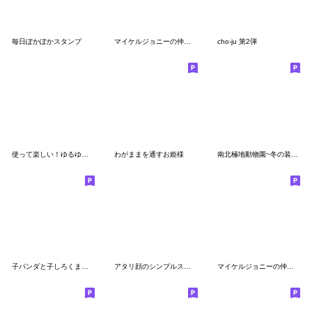
毎日ぽかぽかスタンプ
マイケルジョニーの仲間たち
cho-ju 第2弾
使って楽しい！ゆるゆるスタンプ
わがままを通すお姫様
南北極地動物園~冬の装い~
子パンダと子しろくま【ゆるい敬語編】
アタリ顔のシンプルスタンプ
マイケルジョニーの仲間たち3【敬語】