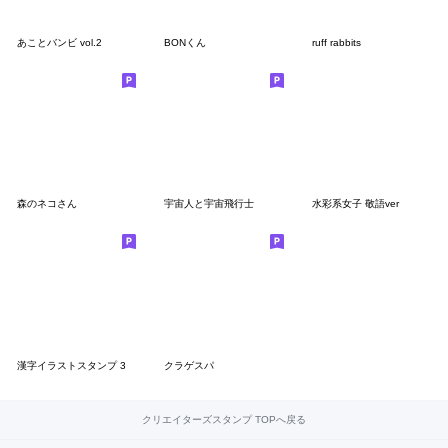
あことバンビ vol.2
BONくん
ruff rabbits
森のネコさん
宇宙人と宇宙飛行士
水彩系女子 敬語ver
漢字イラストスタンプ 3
クラゲスパ
クリエイターズスタンプ TOPへ戻る