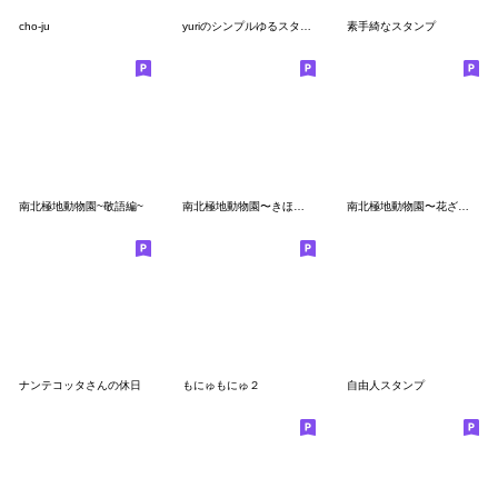
cho-ju
yuriのシンプルゆるスタンプ
素手綺なスタンプ
南北極地動物園~敬語編~
南北極地動物園〜きほんのセット2〜
南北極地動物園〜花ざかり〜
ナンテコッタさんの休日
もにゅもにゅ２
自由人スタンプ