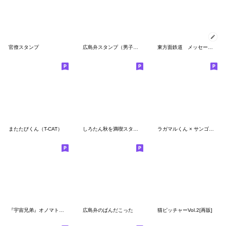
官僚スタンプ
広島弁スタンプ（男子編）
東方面鉄道 メッセージスタンプ
またたびくん（T-CAT）
しろたん秋を満喫スタンプ
ラガマルくん × サンゴリアス君
『宇宙兄弟』オノマトペスタンプ
広島弁のぱんだこった
猫ピッチャーVol.2[再販]