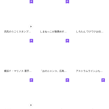
呉氏のうごくスタンプ【再編集版】
しまねっこが激褒めするスタンプです！
しろたん ワクワクお仕事スタンプ
横浜Ｆ・マリノス 選手スタンプ2020 Ver.
「おのニャンコ」広島応援版
アストラムラインぶち使いやすい広島弁編