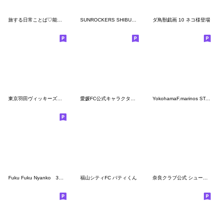
旅する日常ことば♡能登半島
SUNROCKERS SHIBUYA PLAYERS 2023-24
ダ鳥獣戯画 10 ネコ様登場
東京羽田ヴィッキーズ公式スタンプ
愛媛FC公式キャラクタースタンプ
YokohamaF.marinos STAMP 2023 Ver.
Fuku Fuku Nyanko 3（絵本版）
福山シティFC バティくん
奈良クラブ公式 シューカくん第2弾