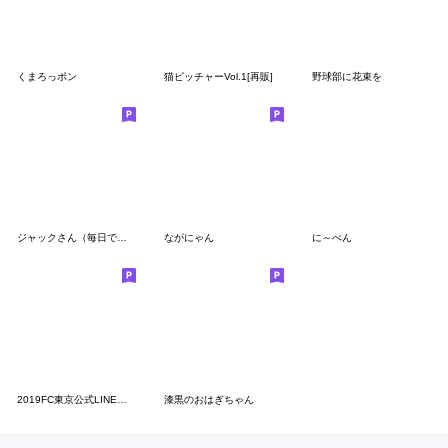
くまろっポン
猫ピッチャーVol.1[再販]
野球部に花束を
ジャックさん（毎日でぶどり）
ながにゃん
に～べん
2019FC東京公式LINEスタンプ!!
漆黒のおはぎちゃん