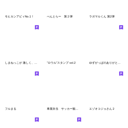
モヒカンアビィNo.1！
べんとらー 第２弾
ラガマルくん 第2弾
しまねっこが 激しく、時にはユルく応援！
”ロウル”スタンプ vol.2
ゆずがっぱのありがとスタンプ
フルまる
車屋弁当 サッカー観戦編 モノリスコラボ
エゾオコジョさん２