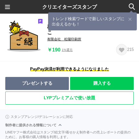
クリエイターズスタンプ
トレンド検索ワードで新しいスタンプに
出会えるかも！
島根県観光キャラクター しまねっ
こ
有限会社 松陽印刷所
￥190
215
1%還元
PayPay決済が利用できるようになりました
プレゼントする
購入する
LYPプレミアムで使い放題
スタンプアレンジ/デコレーションに対応
制作者に提供される情報について
LINEヤフー株式会社はスタンプ/絵文字/着せかえ制作者への売上レポートの提供の
ために、お客様の購入情報を利用します。