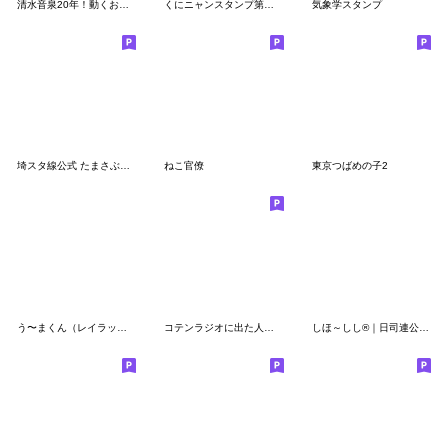
清水音泉20年！動くお湯ねこ
くにニャンスタンプ第二弾
気象学スタンプ
埼スタ線公式 たまさぶろうスタンプ 第2弾
ねこ官僚
東京つばめの子2
う〜まくん（レイラック滋賀FC）
コテンラジオに出た人たち（ゆる劇画ver）
しほ～しし®｜日司連公式スタンプ 第２弾