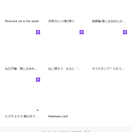
Rescued cat in the world
日常のにゃ!第2弾☆
挨拶編 猫にまみれたがりのスタンプ
お江戸編 猫にまみれたがりのスタンプ
ねこ猫ネコ おもに「お祝い」と「お礼」
ネコスタンプ！コロコロ毛玉日記 ケダマ編
ヒグチユウコ 猫のボリスアニメスタンプ
Nobimaru cat3