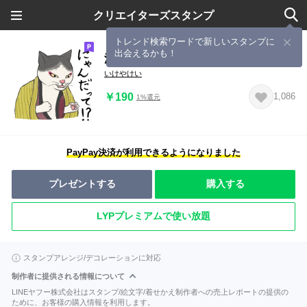
クリエイターズスタンプ
トレンド検索ワードで新しいスタンプに
出会えるかも！
江戸にゃん
いけやけい
￥190
1,086
1%還元
PayPay決済が利用できるようになりました
プレゼントする
購入する
LYPプレミアムで使い放題
スタンプアレンジ/デコレーションに対応
制作者に提供される情報について
LINEヤフー株式会社はスタンプ/絵文字/着せかえ制作者への売上レポートの提供の
ために、お客様の購入情報を利用します。