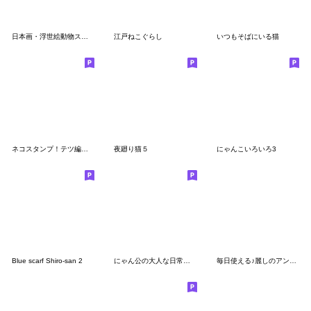
日本画・浮世絵動物スタンプ
江戸ねこぐらし
いつもそばにいる猫
ネコスタンプ！テツ編 コロコロ毛玉日記
夜廻り猫５
にゃんこいろいろ3
Blue scarf Shiro-san 2
にゃん公の大人な日常会話2【待ち合わせ】
毎日使える♪麗しのアンジー