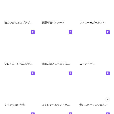
猫のびびちょぱブラザーズ パート2
夜廻り猫4 アソート
ファニー★ガールズ 4
シロさん いろんなテンションのご挨拶
猫は人ほどにものを言う・２
ニャントーク
タイツをはいた猫
よくしゃべるキジトラ猫 - 山田猫 vol.14
青いスカーフのシロさん アニメーション２