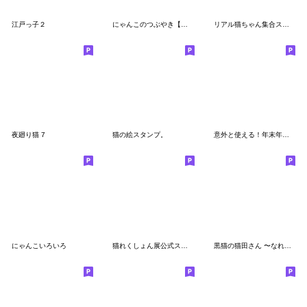
江戸っ子２
にゃんこのつぶやき【敬語編】
リアル猫ちゃん集合スタンプ第②弾
夜廻り猫 7
猫の絵スタンプ。
意外と使える！年末年始のリアル猫(改訂版)
にゃんこいろいろ
猫れくしょん展公式スタンプ
黒猫の猫田さん 〜なれなれしい敬語編〜