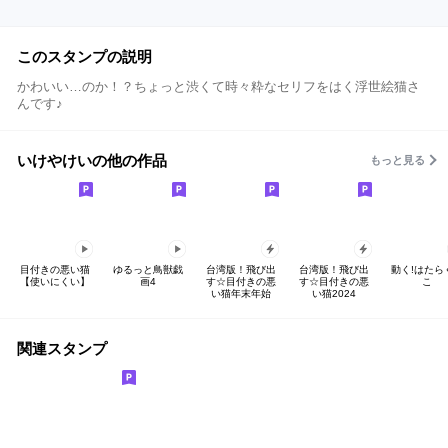
このスタンプの説明
かわいい…のか！？ちょっと渋くて時々粋なセリフをはく浮世絵猫さ
んです♪
いけやけいの他の作品
もっと見る
目付きの悪い猫
ゆるっと鳥獣戯
台湾版！飛び出
台湾版！飛び出
動く!はたら
【使いにくい】
画4
す☆目付きの悪
す☆目付きの悪
こ
い猫年末年始
い猫2024
関連スタンプ