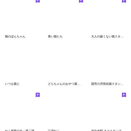
猫のぼんちゃん
青い猫たち
大人の緩くない猫スタンプー集団編
いつも猫と
どらちゃんのおやつ屋さん
国芳の浮世絵猫スタンプ（お遊び編）
ねこ有限公社・第二弾
江戸ねこ
岩合光昭 ネコスタンプ『ねこの京都』