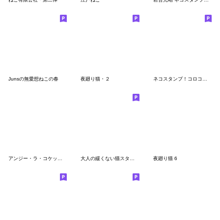
Junsの無愛想ねこの春
夜廻り猫・２
ネコスタンプ！コロコロ毛玉日記クーちゃん
アンジー・ラ・コケット 夏のアンジー
大人の緩くない猫スタンプーその２
夜廻り猫 6