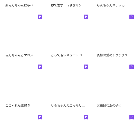
新らんちゃん秋冬バージョン
秒で返す、うさぎサン
らんちゃんステッカー
らんちゃんとマロン
とっても♡キュート １４ [あいづち]
奥様の愛のチクチクスタンプ
こじゃれた主婦 3
りらちゃんねこっちリアクション
お茶目なあの子♡