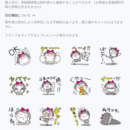
購入日付、登録国情報は制作者から確認することができます。(お客様を直接識別可
能な情報は含まれません)
対応機能について
著作者の意向により非対応になる可能性があります。購入後のキャンセルはできま
せん。
スタンプをタップするとプレビューが表示されます。