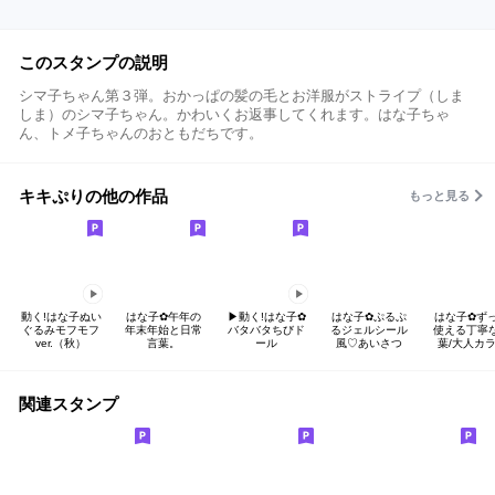
このスタンプの説明
シマ子ちゃん第３弾。おかっぱの髪の毛とお洋服がストライプ（しま
しま）のシマ子ちゃん。かわいくお返事してくれます。はな子ちゃ
ん、トメ子ちゃんのおともだちです。
キキぷりの他の作品
もっと見る
動く!はな子ぬい
はな子✿午年の
▶︎動く!はな子✿
はな子✿ぷるぷ
はな子✿ず
ぐるみモフモフ
年末年始と日常
バタバタちびド
るジェルシール
使える丁寧
ver.（秋）
言葉。
ール
風♡あいさつ
葉/大人カ
関連スタンプ