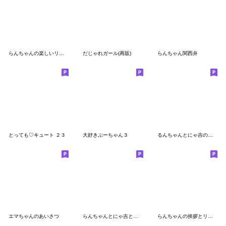
らんちゃんの楽しいリアクション①
だじゃれガール(再販)
らんちゃん関西弁
とっても♡キュート ２３
大好きぶーちゃん３
るんちゃんとにゃ吉のあいさつ
エマちゃんのあいさつ
らんちゃんとにゃ吉と吹き出し
らんちゃんの挨拶とリアクション②