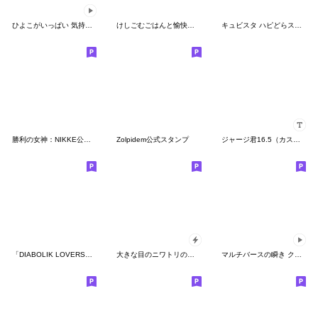
ひよこがいっぱい 気持ちを伝える
けしごむごはんと愉快な仲間たち【第一弾】
キュビスタ ハピどらスタンプ
勝利の女神：NIKKE公式スタンプ第4弾(EV)
Zolpidem公式スタンプ
ジャージ君16.5（カスタム）
「DIABOLIK LOVERS」第4弾
大きな目のニワトリの日常生活
マルチバースの瞬き クリエイタースタンプ