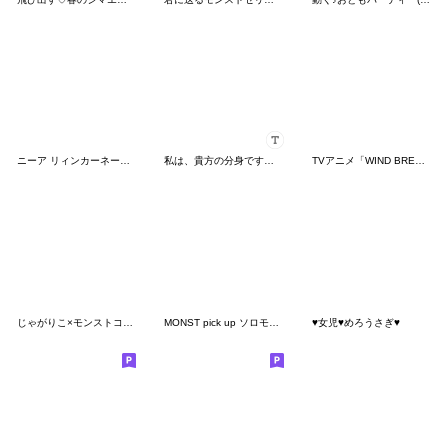
ニーア リィンカーネーション Vol. 3
私は、貴方の分身です♡冬と名前かすたむ♡
TVアニメ「WIND BREAKER」桐生ver.
じゃがりこ×モンストコラボ記念スタンプ
MONST pick up ソロモン vol.1
♥女児♥めろうさぎ♥