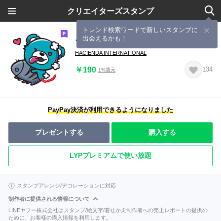
クリエイターズスタンプ
トレンド検索ワードで新しいスタンプに
出会えるかも！
ゾンベアー２
HACIENDA INTERNATIONAL
￥190
134
1%還元
PayPay決済が利用できるようになりました
プレゼントする
購入する
LYPプレミアムで使い放題
スタンプアレンジ/デコレーションに対応
制作者に提供される情報について
LINEヤフー株式会社はスタンプ/絵文字/着せかえ制作者への売上レポートの提供の
ために、お客様の購入情報を利用します。