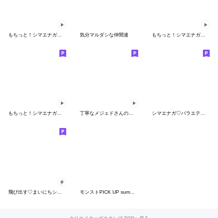
もちっと！シマエナガさん。＊春
気分マルダシな仲間達
もちっと！シマエナガさん。【夏】
もちっと！シマエナガさん。【冬】
丁寧なメジェドさんの日常スタンプ
シマエナガ♡バラエティmix
飛び出す♡まいにちシマエナガ
モンストPICK UP summer2022