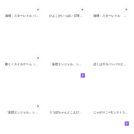
崩壊：スターレイル パムが来た！Vol.1
ひよこがいっぱい 日常会話
崩壊：スターレイル パム車掌の日常
動く！スイカゲーム（ぷらねっと）
「妄想エンジェル」シリーズスタンプ第4弾
ぼくはサカバンバスピス【面白い・ネタ4】
「妄想エンジェル」シリーズスタンプ第3弾
うつぼちゃんとこえびちゃん(季節)
じゃがりこ×モンストコラボ記念スタンプ3