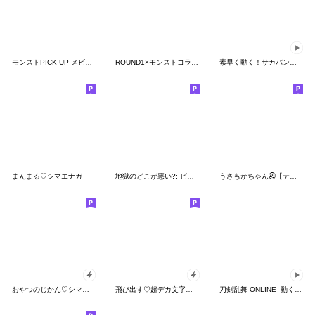
モンストPICK UP メビウスvol.1
ROUND1×モンストコラボ記念スタンプ
素早く動く！サカバンバスピス 2
まんまる♡シマエナガ
地獄のどこが悪い?: ピョンのデビュー!
うさもかちゃん㊾【テキトーXI】
おやつのじかん♡シマエナガ
飛び出す♡超デカ文字シマエナガ
刀剣乱舞-ONLINE- 動くおっきい こんのすけ