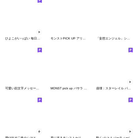
ひよこがいっぱい 毎日使える
モンストPICK UP アリス vol.1
「妄想エンジェル」シリーズスタンプ第2弾
可愛い顔文字メッセージ☆
MONST pick up バサラ vol.1
崩壊：スターレイル パムが来た！Vol.2
飛び出す♡春のシマエナガ
君に送るモンストセリフスタンプ vol.4
動く♪おともパーティー(モンスト)