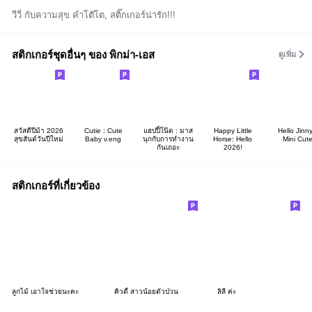
วีวี่ กับความสุข คำโต๊โต, สติ๊กเกอร์น่ารัก!!!
สติกเกอร์ชุดอื่นๆ ของ พิกม่า-เอส
ดูเพิ่ม
สวัสดีปีม้า 2026
Cutie : Cute
แฮปปี้โน๊ต : มาส
Happy Little
Hello Jinny
สุขสันต์วันปีใหม่
Baby v.eng
นุกกับการทำงาน
Horse: Hello
Mini Cut
กันเถอะ
2026!
สติกเกอร์ที่เกี่ยวข้อง
ลูกไม้ เอาใจช่วยนะคะ
คิวตี้ สาวน้อยตัวป่วน
ลิลี่ ค่ะ