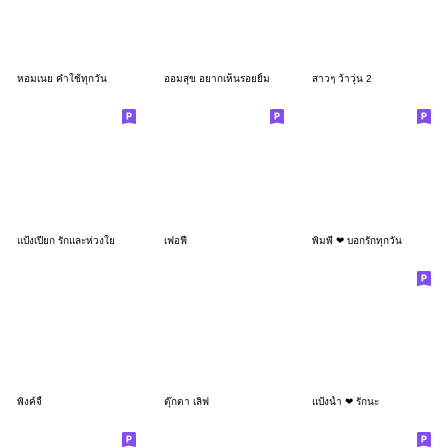
หอมเนย คำใช้ทุกวัน
ออมสุข อยากเห็นรอยยิ้ม
สาวๆ ว้าวุ่น 2
แป้งเปียก รักและห่วงใย
เฟอฟี่
พิมพี่ ❤ บอกรักทุกวัน
พิงค์จี้
ตุ๊กตา เลิฟ
แป้งน้ำ ❤ รักนะ