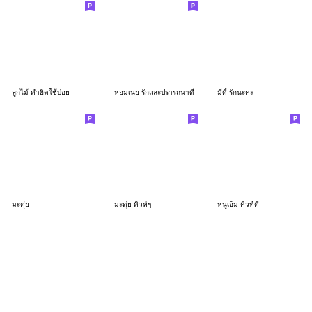
ลูกไม้ คำฮิตใช้บ่อย
หอมเนย รักและปรารถนาดี
มีดี้ รักนะคะ
มะตุ่ย
มะตุ่ย คิ้วท์ๆ
หนูเอ็ม คิวท์ตี้