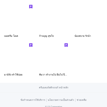
เนยครีม โอเค
ก้านบุญ สุขใจ
น้องสบาย รักน้า
มามิจัง คำใช้บ่อย
พิมวา ทำงานไป ยิ้มไป ปีใหม่สดใสสุดๆ
ครีเอเตอร์สติกเกอร์ หน้าหลัก
|
|
ข้อกำหนดการใช้บริการ
นโยบายความเป็นส่วนตัว
ช่วยเหลือ
©
LY Corporation