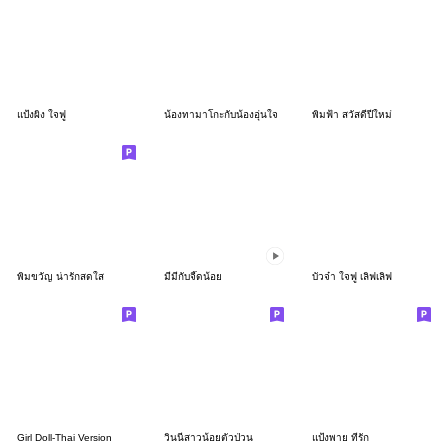
แป้งผิง ใจฟู
น้องทามาโกะกับน้องอุ่นใจ
พิมฟ้า สวัสดีปีใหม่
พิมขวัญ น่ารักสดใส
มีมี่กับจี๊ดน้อย
บัวจ๋า ใจฟู เลิฟเลิฟ
Girl Doll-Thai Version
วินนี่สาวน้อยตัวป่วน
แป้งพาย ที่รัก