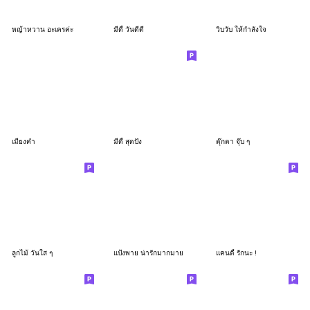
หญ้าหวาน อะเครค่ะ
มีดี้ วันดีดี
วิบวับ ให้กำลังใจ
เมี่ยงคำ
มีดี้ สุดปัง
ตุ๊กตา จุ๊บ ๆ
ลูกไม้ วันใส ๆ
แป้งพาย น่ารักมากมาย
แคนดี้ รักนะ !