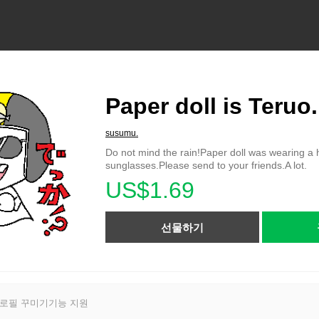
Paper doll is Teruo.
susumu.
Do not mind the rain!Paper doll was wearing a
sunglasses.Please send to your friends.A lot.
US$1.69
선물하기
프로필 꾸미기기능 지원