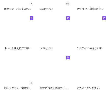
ポケモン パモまみれスタンプ
んぽちゃむ
TVドラマ「孤独のグルメ」
ず～っと使える♡丁寧な敬語お辞儀スタンプ
メロとタビ
ミッフィー やさしい敬語スタンプ
動くメタモン。得意でも苦手でもへんしん！
彼女に送る子供の字【カップル・彼氏】
アニメ「ダンダダン」