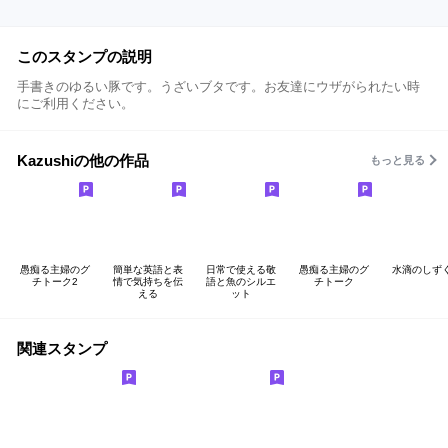
このスタンプの説明
手書きのゆるい豚です。うざいブタです。お友達にウザがられたい時
にご利用ください。
Kazushiの他の作品
もっと見る
愚痴る主婦のグ
簡単な英語と表
日常で使える敬
愚痴る主婦のグ
水滴のしず
チトーク2
情で気持ちを伝
語と魚のシルエ
チトーク
える
ット
関連スタンプ