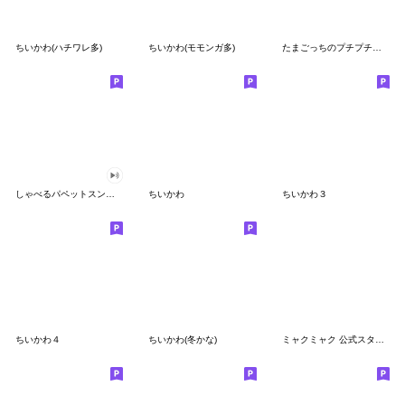
ちいかわ(ハチワレ多)
ちいかわ(モモンガ多)
たまごっちのプチプチおみせっち
しゃべるパペットスンスン
ちいかわ
ちいかわ３
ちいかわ４
ちいかわ(冬かな)
ミャクミャク 公式スタンプ第２弾