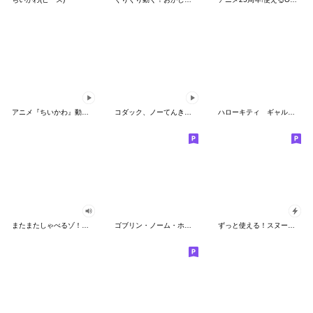
アニメ『ちいかわ』動くLINEスタンプ vol.2
コダック、ノーてんきに悩み中！
ハローキティ ギャルバイブス♡
またまたしゃべるゾ！クレヨンしんちゃん
ゴブリン・ノーム・ホーン
ずっと使える！スヌーピーのグリーティング