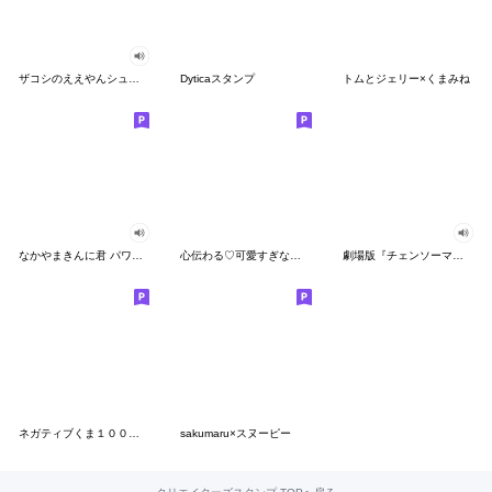
ザコシのええやんシューシュースタンプ
Dyticaスタンプ
トムとジェリー×くまみね
なかやまきんに君 パワー!!スタンプ
心伝わる♡可愛すぎない大人の長文スタンプ
劇場版『チェンソーマン レゼ篇』
ネガティブくま１００％ 憂鬱な一日
sakumaru×スヌーピー