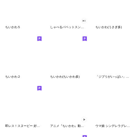
ちいかわ５
しゃべるパペットスンスン（GOOD）
ちいかわ(うさぎ多)
ちいかわ２
ちいかわ(ちいかわ多)
「ジブリがいっぱい」スタンプ
即レス！スヌーピー 好印象な長文スタンプ
アニメ『ちいかわ』動くLINEスタンプ vol.1
ウマ娘 シンデレラグレイ かんたんオグリ