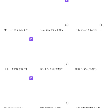
ず～っと使える♡ナチュラルガール
しゃべるパペットスンスン（HAPPY）
「もういい！もどれ！ピカチュウ！」
【トークの始まりに】ゆるカワ♪スヌーピー
ポケモン！×可哀想に！ ムチっとスタンプ
絵本「パンどろぼう」
ちいかわ(ピース)
ぐりぐり動く！おかしなポケモンスタンプ
アニメ25周年!使えるONE PIECEスタンプ