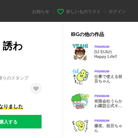
お知らせ
|
欲しいものリスト
|
ログイン
IBGの他の作品
・誘わ
DJ EIJIの
Happy Life!!
仕事で使える枝
断りのスタンプ
豆ちゃん
有限会社うらか
わ園芸公式キャ
になりました
ラクター
購入する
爆笑、枝豆ちゃ
ん