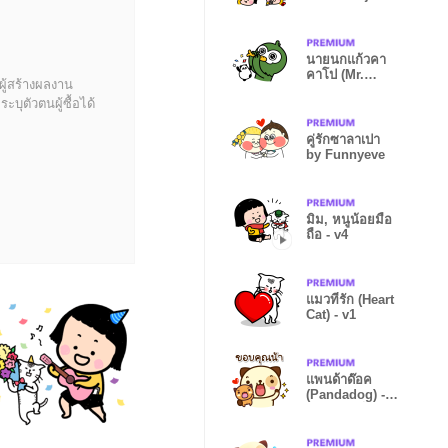
นายนกแก้วคา
คาโป (Mr.
ผู้สร้างผลงาน
Kakapo) - v1
บุตัวตนผู้ซื้อได้
คู่รักซาลาเปา
by Funnyeve
มิม, หนูน้อยมือ
ถือ - v4
แมวที่รัก (Heart
Cat) - v1
แพนด้าด๊อค
(Pandadog) -
v2 : ภาษาไทย