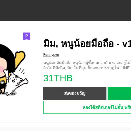
มิม, หนูน้อยมือถือ - v
Funnyeve
หนูน้อยติดมือถือ หนูน้อยผู้ซึ่งบอกว่าตัวเธอจะอยู่ไม
ถ้าไม่มีมือถือ, มิม ในที่สุด ก็ออกมาปรากฎใน LINE 
31THB
ส่งของขวัญ
ลองใช้สติกเกอร์ไม่อั้น ฟรี