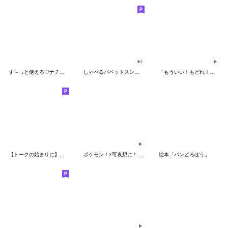
ず～っと使える♡ナチュラルガール
しゃべるパペットスンスン（HAPPY）
「もういい！もどれ！ピカチュウ！」
【トークの始まりに】ゆるカワ♪スヌーピー
ポケモン！×可哀想に！ ムチっとスタンプ
絵本「パンどろぼう」