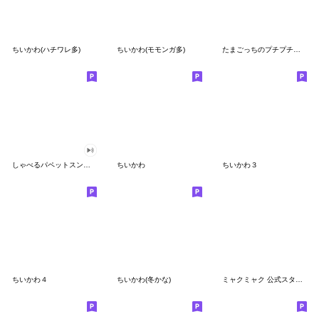
ちいかわ(ハチワレ多)
ちいかわ(モモンガ多)
たまごっちのプチプチおみせっち
しゃべるパペットスンスン
ちいかわ
ちいかわ３
ちいかわ４
ちいかわ(冬かな)
ミャクミャク 公式スタンプ第２弾