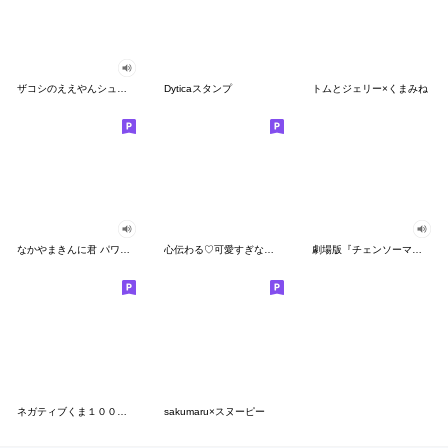
ザコシのええやんシューシュースタンプ
Dyticaスタンプ
トムとジェリー×くまみね
なかやまきんに君 パワー!!スタンプ
心伝わる♡可愛すぎない大人の長文スタンプ
劇場版『チェンソーマン レゼ篇』
ネガティブくま１００％ 憂鬱な一日
sakumaru×スヌーピー