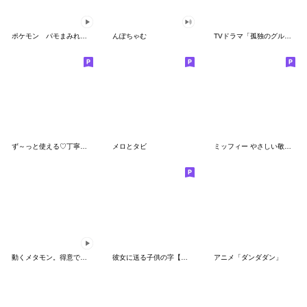
ポケモン パモまみれスタンプ
んぽちゃむ
TVドラマ「孤独のグルメ」
ず～っと使える♡丁寧な敬語お辞儀スタンプ
メロとタビ
ミッフィー やさしい敬語スタンプ
動くメタモン。得意でも苦手でもへんしん！
彼女に送る子供の字【カップル・彼氏】
アニメ「ダンダダン」