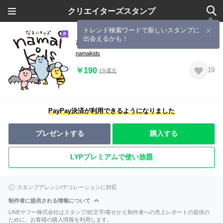
クリエイターズスタンプ
トレンド検索ワードで新しいスタンプに
出会えるかも！
なまいキッズ vol.1
namaikids
￥190
19
1%還元
PayPay決済が利用できるようになりました
プレゼントする
購入する
LYPプレミアムで使い放題
スタンプアレンジ/デコレーションに対応
制作者に提供される情報について
LINEヤフー株式会社はスタンプ/絵文字/着せかえ制作者への売上レポートの提供の
ために、お客様の購入情報を利用します。