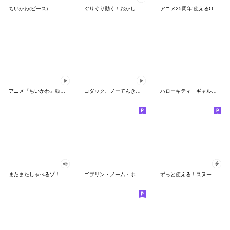
ちいかわ(ピース)
ぐりぐり動く！おかしなポケモンスタンプ
アニメ25周年!使えるONE PIECEスタンプ
アニメ『ちいかわ』動くLINEスタンプ vol.2
コダック、ノーてんきに悩み中！
ハローキティ ギャルバイブス♡
またまたしゃべるゾ！クレヨンしんちゃん
ゴブリン・ノーム・ホーン
ずっと使える！スヌーピーのグリーティング