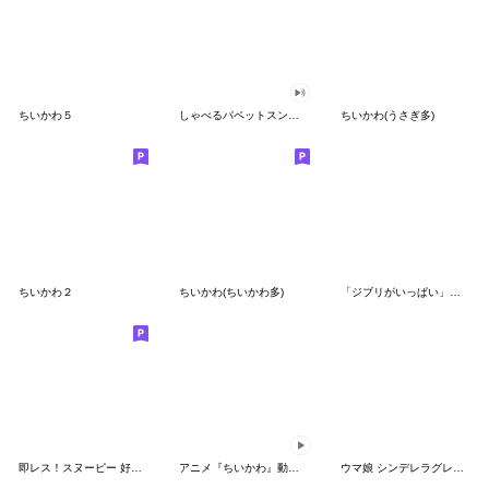
ちいかわ５
しゃべるパペットスンスン（GOOD）
ちいかわ(うさぎ多)
ちいかわ２
ちいかわ(ちいかわ多)
「ジブリがいっぱい」スタンプ
即レス！スヌーピー 好印象な長文スタンプ
アニメ『ちいかわ』動くLINEスタンプ vol.1
ウマ娘 シンデレラグレイ かんたんオグリ