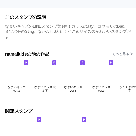
このスタンプの説明
なまいキッズのLINEスタンプ第1弾！カラスのJay、コウモリのBad、
ミツバチのSting、なかよし3人組！小さめサイズのかわいいスタンプだ
よ
namaikidsの他の作品
もっと見る
なまいキッズ
なまいキッズ絵
なまいキッズ
なまいキッズ
もこくまの
vol.2
文字
vol.3
vol.5
字
関連スタンプ