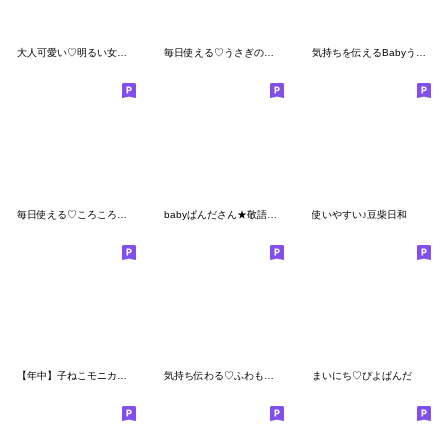
大人可愛い♡明るい女の子
毎日使える♡うさぎのほいっぷ
気持ちを伝えるBabyうさぎさん
毎日使える♡ころころパンダ
babyぱんださん★敬語でごあいさつ
使いやすい♪豆柴日和
【年中】子ねこモニカのかわいいスタンプ02
気持ち伝わる♡ふわもこ♡トイプー
まいにち♡ぴよぱんだ