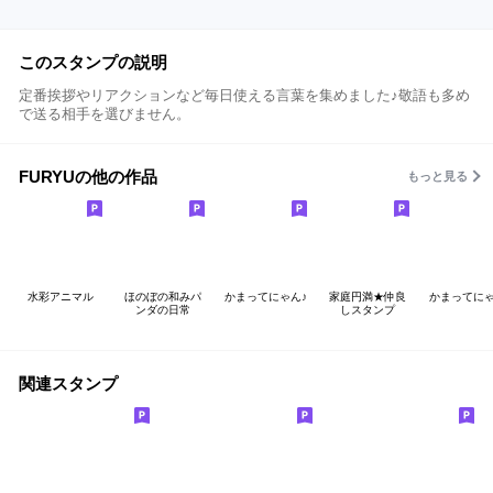
このスタンプの説明
定番挨拶やリアクションなど毎日使える言葉を集めました♪敬語も多め
で送る相手を選びません。
FURYUの他の作品
もっと見る
水彩アニマル
ほのぼの和みパ
かまってにゃん♪
家庭円満★仲良
かまってにゃ
ンダの日常
しスタンプ
関連スタンプ