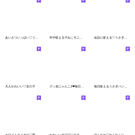
あいさついっぱい♡うさぎのほいっぷ(再販)
年中使える子ねこモニカのかわいいスタンプ
会話に使える♡うさぎのほいっぷ
大人かわいい♡女の子
ズッ友にゃんこ3❤毎日使える
毎日使えるうさぎパンダさん
ホワイトタイガー♡思いやり吹き出し
かわいいチワワ♡カラフルふきだし
ほんわか♡ねこねこにゃんこ