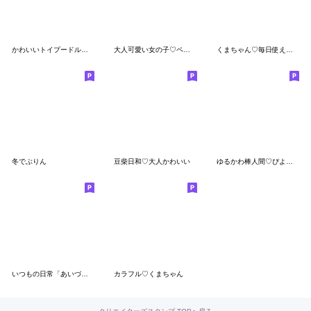
かわいいトイプードル❤️あったかい言葉
大人可愛い女の子♡ペンギンのぺんぺん
くまちゃん♡毎日使える基本のスタンプ
冬でぶりん
豆柴日和♡大人かわいい
ゆるかわ棒人間♡ぴよパンダ
いつもの日常「あいづち」スタンプ
カラフル♡くまちゃん