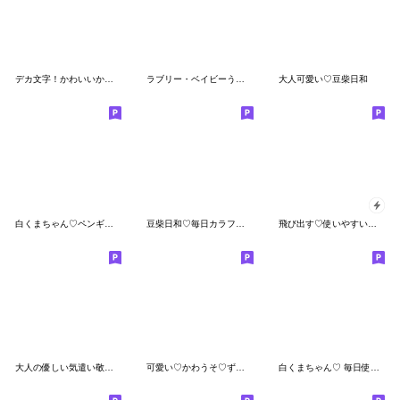
デカ文字！かわいいかまってチビ柴 その6
ラブリー・ベイビーうさぎさん
大人可愛い♡豆柴日和
白くまちゃん♡ペンギンのぺんぺん
豆柴日和♡毎日カラフルで可愛い
飛び出す♡使いやすい豆柴日和
大人の優しい気遣い敬語♡ぱんだ
可愛い♡かわうそ♡ずっと使える年末年始
白くまちゃん♡ 毎日使えるスタンプ