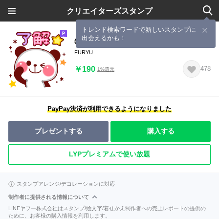
クリエイターズスタンプ
トレンド検索ワードで新しいスタンプに
出会えるかも！
毎日使える♪ふんわりアニマル
FURYU
￥190
478
1%還元
PayPay決済が利用できるようになりました
プレゼントする
購入する
LYPプレミアムで使い放題
スタンプアレンジ/デコレーションに対応
制作者に提供される情報について
LINEヤフー株式会社はスタンプ/絵文字/着せかえ制作者への売上レポートの提供の
ために、お客様の購入情報を利用します。