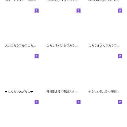
大人のカラフル♡ころころパンダ
ころころパンダ♡カラフル可愛い
しろくまさん♡カラフルで可愛い文字
❤️ふんわりあざらし❤️
毎日使える♡敬語スタンプ
やさしい気づかい毎日使えるスタンプ＊•°