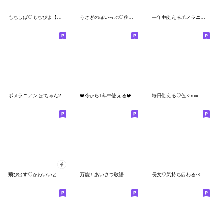
もちしば♡もちぴよ【敬語】
うさぎのほいっぷ♡役立つフレーズ満載
一年中使えるポメラニアンぽちゃん
ポメラニアン ぽちゃん2 ☆ 敬語
❤️今から1年中使える❤️らぶくま❤️
毎日使える♡色々mix
飛び出す♡かわいいといぷー
万能！あいさつ敬語
長文♡気持ち伝わるぺんぺん