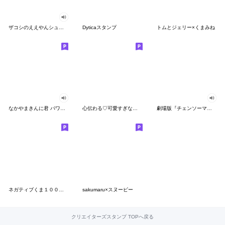
ザコシのええやんシューシュースタンプ
Dyticaスタンプ
トムとジェリー×くまみね
なかやまきんに君 パワー!!スタンプ
心伝わる♡可愛すぎない大人の長文スタンプ
劇場版『チェンソーマン レゼ篇』
ネガティブくま１００％ 憂鬱な一日
sakumaru×スヌーピー
クリエイターズスタンプ TOPへ戻る