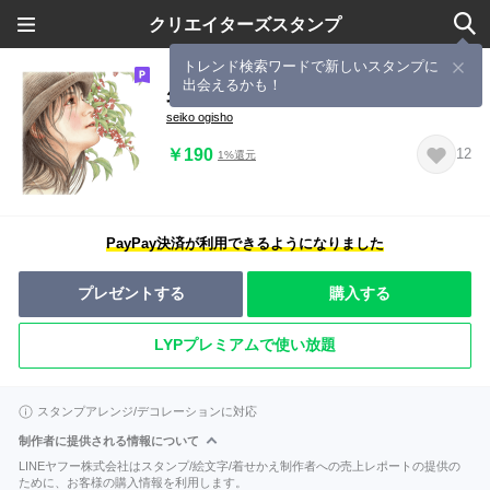
クリエイターズスタンプ
トレンド検索ワードで新しいスタンプに
出会えるかも！
少女たちからの励ましスタンプ
seiko ogisho
￥190
12
1%還元
PayPay決済が利用できるようになりました
プレゼントする
購入する
LYPプレミアムで使い放題
スタンプアレンジ/デコレーションに対応
制作者に提供される情報について
LINEヤフー株式会社はスタンプ/絵文字/着せかえ制作者への売上レポートの提供の
ために、お客様の購入情報を利用します。