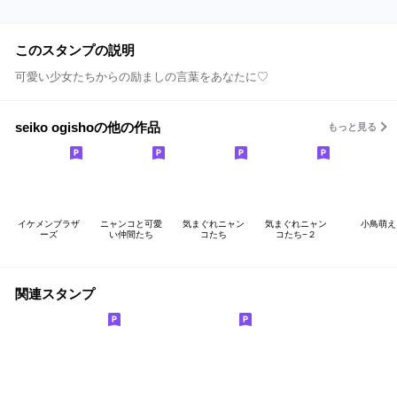
このスタンプの説明
可愛い少女たちからの励ましの言葉をあなたに♡
seiko ogishoの他の作品
もっと見る
イケメンブラザ
ニャンコと可愛
気まぐれニャン
気まぐれニャン
小鳥萌え
ーズ
い仲間たち
コたち
コたち−２
関連スタンプ