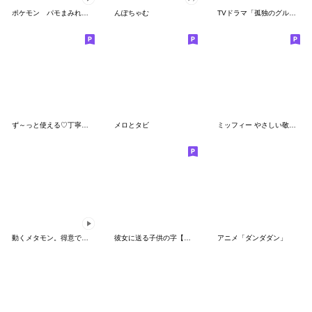
ポケモン パモまみれスタンプ
んぽちゃむ
TVドラマ「孤独のグルメ」
ず～っと使える♡丁寧な敬語お辞儀スタンプ
メロとタビ
ミッフィー やさしい敬語スタンプ
動くメタモン。得意でも苦手でもへんしん！
彼女に送る子供の字【カップル・彼氏】
アニメ「ダンダダン」