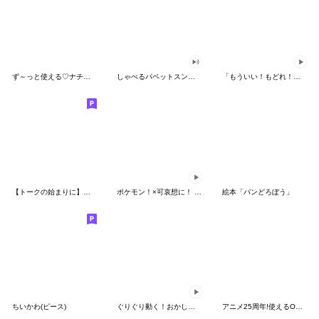
ず～っと使える♡ナチュラルガール
しゃべるパペットスンスン（HAPPY）
「もういい！もどれ！ピカチュウ！」
【トークの始まりに】ゆるカワ♪スヌーピー
ポケモン！×可哀想に！ ムチっとスタンプ
絵本「パンどろぼう」
ちいかわ(ピース)
ぐりぐり動く！おかしなポケモンスタンプ
アニメ25周年!使えるONE PIECEスタンプ