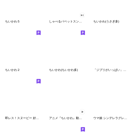
ちいかわ５
しゃべるパペットスンスン（GOOD）
ちいかわ(うさぎ多)
ちいかわ２
ちいかわ(ちいかわ多)
「ジブリがいっぱい」スタンプ
即レス！スヌーピー 好印象な長文スタンプ
アニメ『ちいかわ』動くLINEスタンプ vol.1
ウマ娘 シンデレラグレイ かんたんオグリ