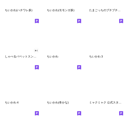
ちいかわ(ハチワレ多)
ちいかわ(モモンガ多)
たまごっちのプチプチおみせっち
しゃべるパペットスンスン
ちいかわ
ちいかわ３
ちいかわ４
ちいかわ(冬かな)
ミャクミャク 公式スタンプ第２弾