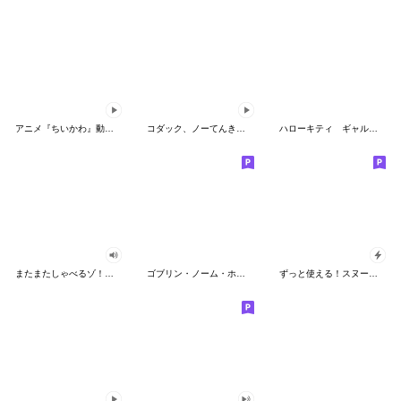
アニメ『ちいかわ』動くLINEスタンプ vol.2
コダック、ノーてんきに悩み中！
ハローキティ ギャルバイブス♡
またまたしゃべるゾ！クレヨンしんちゃん
ゴブリン・ノーム・ホーン
ずっと使える！スヌーピーのグリーティング