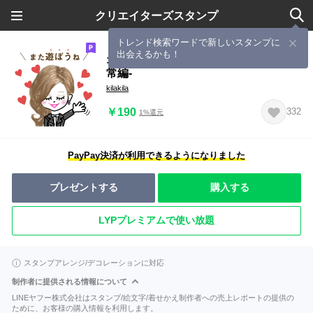
クリエイターズスタンプ
トレンド検索ワードで新しいスタンプに
出会えるかも！
オシャレ女性にぴったりスタンプ0 -日
常編-
kilakila
￥190
332
1%還元
PayPay決済が利用できるようになりました
プレゼントする
購入する
LYPプレミアムで使い放題
スタンプアレンジ/デコレーションに対応
制作者に提供される情報について
LINEヤフー株式会社はスタンプ/絵文字/着せかえ制作者への売上レポートの提供の
ために、お客様の購入情報を利用します。