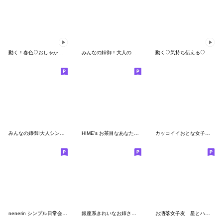
動く！春色♡おしゃかわガーリー
みんなの姉御！大人のオシャカワ3Dレトロ
動く♡気持ち伝える♡おしゃかわガーリー
みんなの姉御!大人シンプル毎日スタイル
HIME's お茶目なあなたの♡冬mixSTYLE
カッコイイおとな女子のための日常スタンプ
nenerin シンプル日常会話スタンプ303
銀座系きれいなお姉さん２
お洒落女子友 星とハート