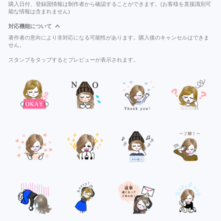
購入日付、登録国情報は制作者から確認することができます。(お客様を直接識別可
能な情報は含まれません)
対応機能について
著作者の意向により非対応になる可能性があります。購入後のキャンセルはできま
せん。
スタンプをタップするとプレビューが表示されます。