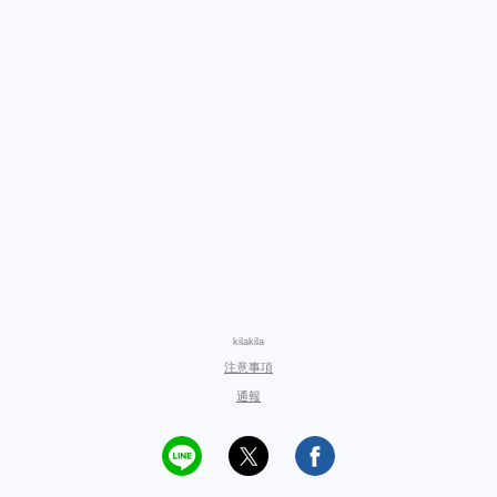
kilakila
注意事項
通報