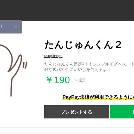
！
たんじゅんくん２
usagitengu
たんじゅんくん第2弾！！シンプルイズベスト
雑な現代社会にいやしを与えるよ！
￥190
1%還元
PayPay決済が利用できるよう
プレゼントする