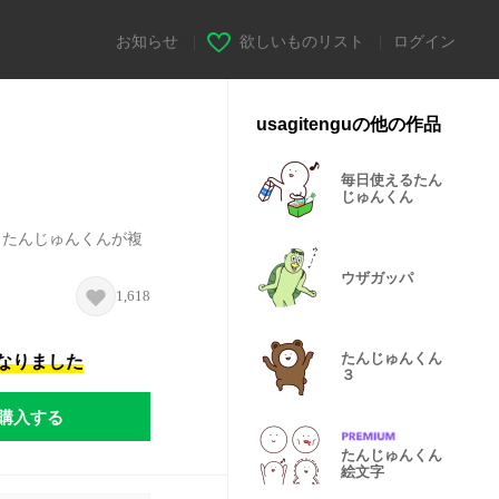
お知らせ
|
欲しいものリスト
|
ログイン
usagitenguの他の作品
毎日使えるたん
じゅんくん
！たんじゅんくんが複
ウザガッパ
1,618
たんじゅんくん
になりました
３
購入する
たんじゅんくん
絵文字