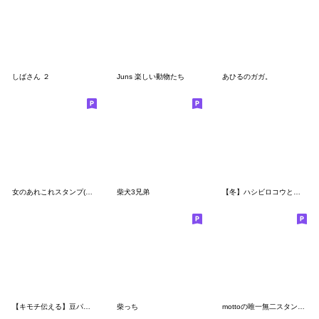
しばさん ２
Juns 楽しい動物たち
あひるのガガ。
女のあれこれスタンプ(ちゃっかり敬語編2)
柴犬3兄弟
【冬】ハシビロコウとフレブルちゃん／丁寧
【キモチ伝える】豆パンダ/大人丁寧
柴っち
mottoの唯一無二スタンプ♡好きな物と