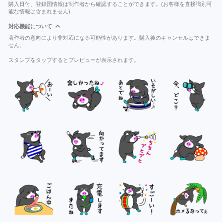
購入日付、登録国情報は制作者から確認することができます。(お客様を直接識別可
能な情報は含まれません)
対応機能について
著作者の意向により非対応になる可能性があります。購入後のキャンセルはできま
せん。
スタンプをタップするとプレビューが表示されます。