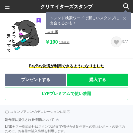
クリエイターズスタンプ
トレンド検索ワードで新しいスタンプに
出会えるかも！
くろぶた ぴぎー
しのじ屋
￥190
377
1%還元
PayPay決済が利用できるようになりました
プレゼントする
購入する
LYPプレミアムで使い放題
スタンプアレンジ/デコレーションに対応
制作者に提供される情報について
LINEヤフー株式会社はスタンプ/絵文字/着せかえ制作者への売上レポートの提供の
ために、お客様の購入情報を利用します。