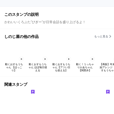
このスタンプの説明
かわいいくろぶた”ぴぎー”が日常会話を盛り上げるよ！
しのじ屋の他の作品
もっと見る
動くおすもうち
動くおすもうち
動くおすもうち
動く！うっちゃ
【再販】年
ゃん 【ほっこ
ゃん ほぼ毎日使
ゃん【アツい日
りかあちゃん
始アレンジ
り】
える
も使える】
【関西弁】
すもうちゃ
関連スタンプ