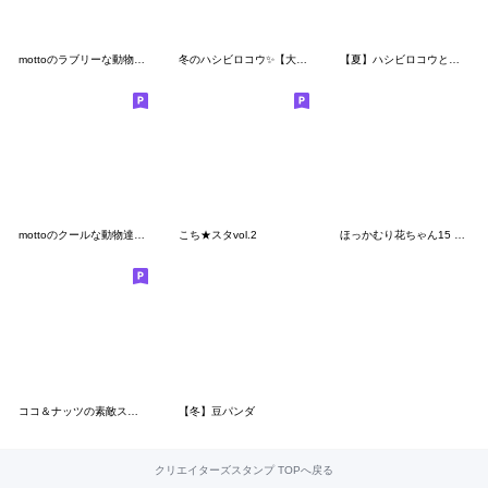
mottoのラブリーな動物達♡毎日
冬のハシビロコウ✨【大人の丁寧.敬語】
【夏】ハシビロコウと猫【デカ文字】
mottoのクールな動物達♡唯一無二
こち★スタvol.2
ほっかむり花ちゃん15 可愛いあいさつ言葉
ココ＆ナッツの素敵スタンプ37 家族
【冬】豆パンダ
クリエイターズスタンプ TOPへ戻る