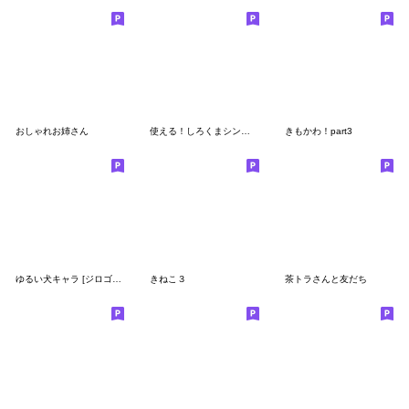
おしゃれお姉さん
使える！しろくまシンプル
きもかわ！part3
ゆるい犬キャラ [ジロゴン] スタンプ
きねこ３
茶トラさんと友だち