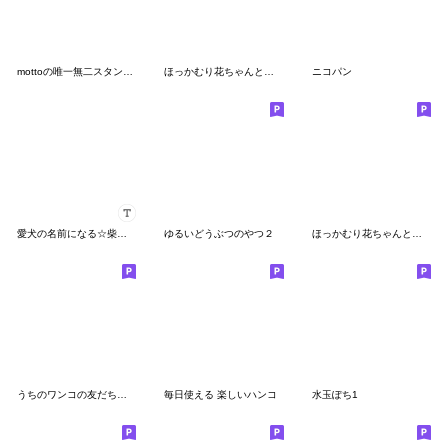
mottoの唯一無二スタンプ♡アニマル
ほっかむり花ちゃんと動物たち12
ニコパン
愛犬の名前になる☆柴犬スタンプ
ゆるいどうぶつのやつ２
ほっかむり花ちゃんと動物たち13 敬語
うちのワンコの友だちたち
毎日使える 楽しいハンコ
水玉ぽち1