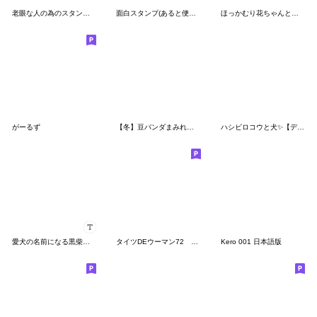
老眼な人の為のスタンプ２
面白スタンプ(あると便利なゴリラ編2)
ほっかむり花ちゃんと動物たち10
がーるず
【冬】豆パンダまみれ【大人丁寧】
ハシビロコウと犬✨【デカ文字/丁寧】
愛犬の名前になる黒柴犬スタンプ
タイツDEウーマン72 ダジャレ
Kero 001 日本語版