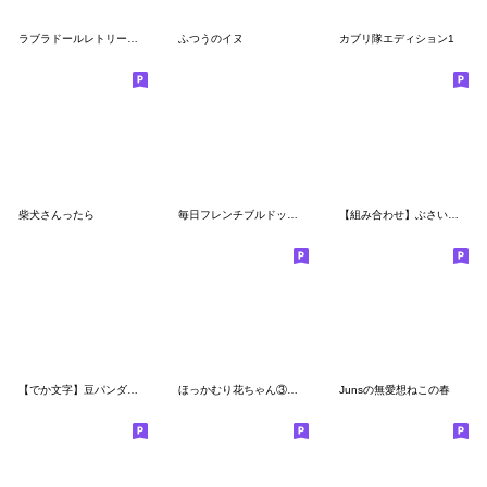
ラブラドールレトリーバーのルイ-その1-
ふつうのイヌ
カブリ隊エディション1
柴犬さんったら
毎日フレンチブルドッグ【大人/丁寧】
【組み合わせ】ぶさいく犬30
【でか文字】豆パンダ／冬
ほっかむり花ちゃん③可愛い言葉
Junsの無愛想ねこの春