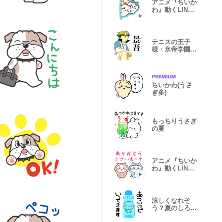
アニメ『ちいか
わ』動くLINE
スタンプ vol.1
テニスの王子
様・氷帝学園×
地獄のミサワ
ちいかわ(うさ
ぎ多)
もっちりうさぎ
の夏
アニメ『ちいか
わ』動くLINE
スタンプ vol.2
涼しくなれそ
う？夏のしろま
るスタンプ