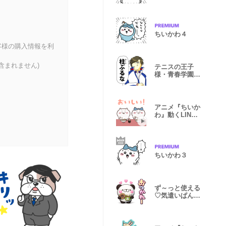
ちいかわ４
客様の購入情報を利
含まれません)
テニスの王子
様・青春学園×
地獄のミサワ
アニメ『ちいか
わ』動くLINE
スタンプ vol.4
ちいかわ３
ず～っと使える
♡気遣いぱんだ
さんスタンプ