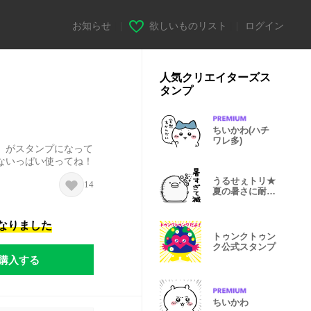
お知らせ
|
欲しいものリスト
|
ログイン
人気クリエイターズス
タンプ
ちいかわ(ハチ
ワレ多)
」がスタンプになって
ないっぱい使ってね！
うるせぇトリ★
14
夏の暑さに耐え
られない
になりました
トゥンクトゥン
ク公式スタンプ
購入する
ちいかわ