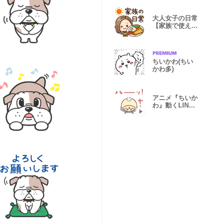
大人女子の日常
【家族で使える
♡】
ちいかわ(ちい
かわ多)
アニメ『ちいか
わ』動くLINE
スタンプ vol.3