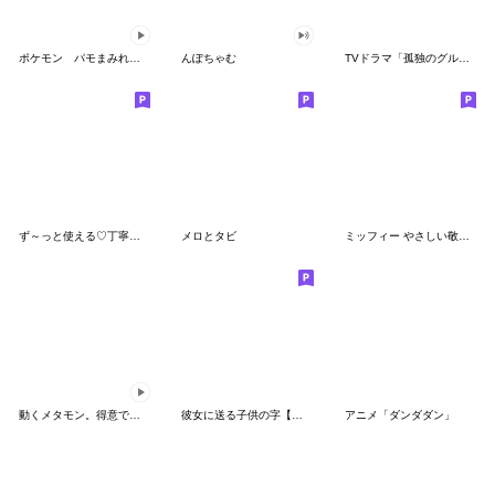
ポケモン パモまみれスタンプ
んぽちゃむ
TVドラマ「孤独のグルメ」
ず～っと使える♡丁寧な敬語お辞儀スタンプ
メロとタビ
ミッフィー やさしい敬語スタンプ
動くメタモン。得意でも苦手でもへんしん！
彼女に送る子供の字【カップル・彼氏】
アニメ「ダンダダン」