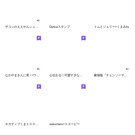
ザコシのええやんシューシュースタンプ
Dyticaスタンプ
トムとジェリー×くまみね
なかやまきんに君 パワー!!スタンプ
心伝わる♡可愛すぎない大人の長文スタンプ
劇場版『チェンソーマン レゼ篇』
ネガティブくま１００％ 憂鬱な一日
sakumaru×スヌーピー