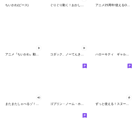
ちいかわ(ピース)
ぐりぐり動く！おかしなポケモンスタンプ
アニメ25周年!使えるONE PIECEスタンプ
アニメ『ちいかわ』動くLINEスタンプ vol.2
コダック、ノーてんきに悩み中！
ハローキティ ギャルバイブス♡
またまたしゃべるゾ！クレヨンしんちゃん
ゴブリン・ノーム・ホーン
ずっと使える！スヌーピーのグリーティング