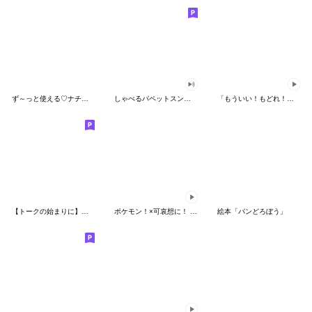
ず～っと使える♡ナチュラルガール
しゃべるパペットスンスン（HAPPY）
「もういい！もどれ！ピカチュウ！」
【トークの始まりに】ゆるカワ♪スヌーピー
ポケモン！×可哀想に！ ムチっとスタンプ
絵本「パンどろぼう」