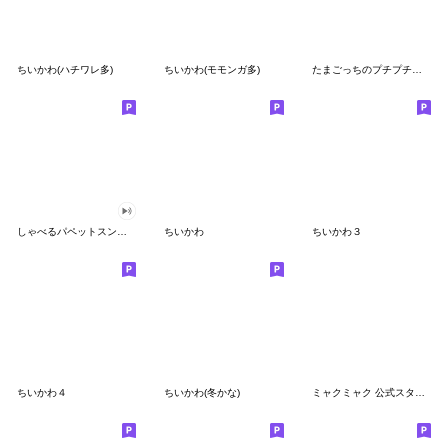
ちいかわ(ハチワレ多)
ちいかわ(モモンガ多)
たまごっちのプチプチおみせっち
しゃべるパペットスンスン
ちいかわ
ちいかわ３
ちいかわ４
ちいかわ(冬かな)
ミャクミャク 公式スタンプ第２弾