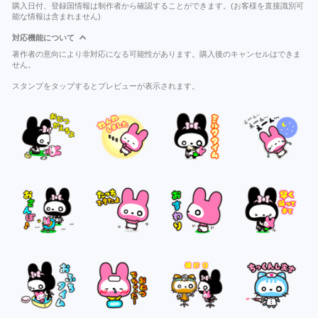
購入日付、登録国情報は制作者から確認することができます。(お客様を直接識別可
能な情報は含まれません)
対応機能について
著作者の意向により非対応になる可能性があります。購入後のキャンセルはできま
せん。
スタンプをタップするとプレビューが表示されます。