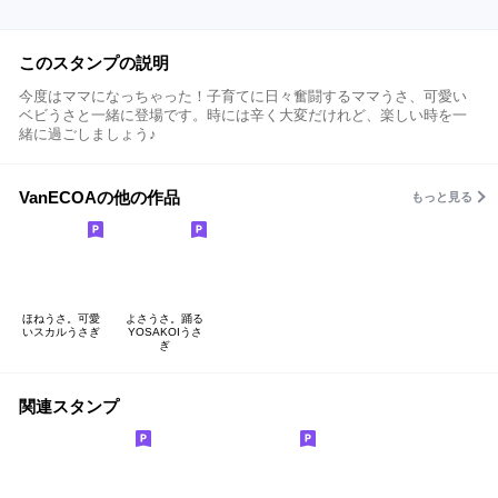
このスタンプの説明
今度はママになっちゃった！子育てに日々奮闘するママうさ、可愛い
ベビうさと一緒に登場です。時には辛く大変だけれど、楽しい時を一
緒に過ごしましょう♪
VanECOAの他の作品
もっと見る
ほねうさ。可愛
よさうさ。踊る
いスカルうさぎ
YOSAKOIうさ
ぎ
関連スタンプ