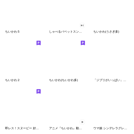
ちいかわ５
しゃべるパペットスンスン（GOOD）
ちいかわ(うさぎ多)
ちいかわ２
ちいかわ(ちいかわ多)
「ジブリがいっぱい」スタンプ
即レス！スヌーピー 好印象な長文スタンプ
アニメ『ちいかわ』動くLINEスタンプ vol.1
ウマ娘 シンデレラグレイ かんたんオグリ