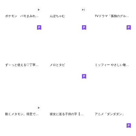
ポケモン パモまみれスタンプ
んぽちゃむ
TVドラマ「孤独のグルメ」
ず～っと使える♡丁寧な敬語お辞儀スタンプ
メロとタビ
ミッフィー やさしい敬語スタンプ
動くメタモン。得意でも苦手でもへんしん！
彼女に送る子供の字【カップル・彼氏】
アニメ「ダンダダン」