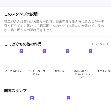
このスタンプの説明
猫二郎さんは笑顔が素敵な一匹猫。自由奔放な生き方にみんなが一歩
引く存在です。果たして猫二郎さんのヒゲは本物なのか書いているの
か。猫二郎さんの謎は尽きません。
こっぱぐちの他の作品
もっと見る
キラまるちゃん
ベイビーリュウ
丸男くん
めがね星人3 〜
丸男くん 第
ちゃん
礼節バージョ
ン〜
関連スタンプ