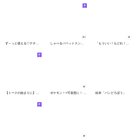
ず～っと使える♡ナチュラルガール
しゃべるパペットスンスン（HAPPY）
「もういい！もどれ！ピカチュウ！」
【トークの始まりに】ゆるカワ♪スヌーピー
ポケモン！×可哀想に！ ムチっとスタンプ
絵本「パンどろぼう」