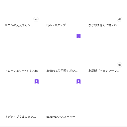
ザコシのええやんシューシュースタンプ
Dyticaスタンプ
なかやまきんに君 パワー!!スタンプ
トムとジェリー×くまみね
心伝わる♡可愛すぎない大人の長文スタンプ
劇場版『チェンソーマン レゼ篇』
ネガティブくま１００％ 憂鬱な一日
sakumaru×スヌーピー