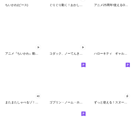
ちいかわ(ピース)
ぐりぐり動く！おかしなポケモンスタンプ
アニメ25周年!使えるONE PIECEスタンプ
アニメ『ちいかわ』動くLINEスタンプ vol.2
コダック、ノーてんきに悩み中！
ハローキティ ギャルバイブス♡
またまたしゃべるゾ！クレヨンしんちゃん
ゴブリン・ノーム・ホーン
ずっと使える！スヌーピーのグリーティング