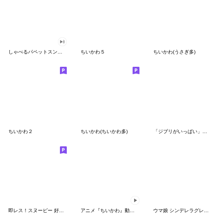
しゃべるパペットスンスン（GOOD）
ちいかわ５
ちいかわ(うさぎ多)
ちいかわ２
ちいかわ(ちいかわ多)
「ジブリがいっぱい」スタンプ
即レス！スヌーピー 好印象な長文スタンプ
アニメ『ちいかわ』動くLINEスタンプ vol.1
ウマ娘 シンデレラグレイ かんたんオグリ