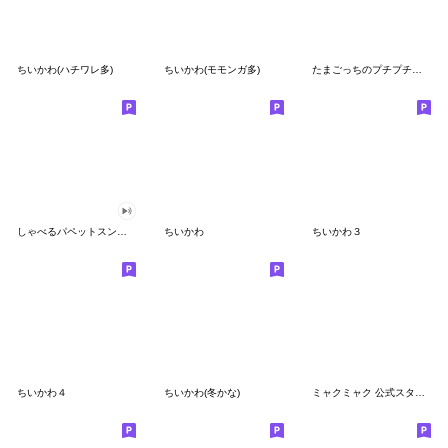
ちいかわ(ハチワレ多)
ちいかわ(モモンガ多)
たまごっちのプチプチおみせっち
しゃべるパペットスンスン
ちいかわ
ちいかわ３
ちいかわ４
ちいかわ(冬かな)
ミャクミャク 公式スタンプ第２弾