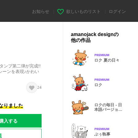
お知らせ
|
欲しいものリスト
|
ログイン
amanojack designの
他の作品
ロク 夏の日々
タンプ第二弾が完成!!
シーンを表現♪かわい
ロク
24
ロクの毎日 - 日
になりました
本語バージョ
ン-
購入する
ぶぅ執事
題