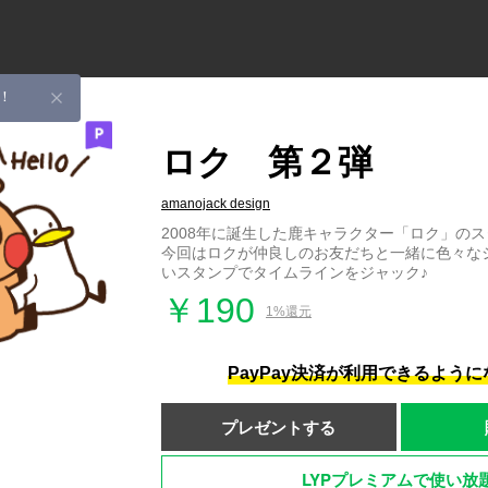
！
ロク 第２弾
amanojack design
2008年に誕生した鹿キャラクター「ロク」のス
今回はロクが仲良しのお友だちと一緒に色々な
いスタンプでタイムラインをジャック♪
￥190
1%還元
PayPay決済が利用できるよう
プレゼントする
LYPプレミアムで使い放