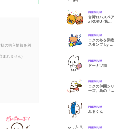
台湾ロハスベア
x ROKU -第一
弾スタンプ-
ロクの冬を満喫
スタンプ by な
客様の購入情報を利
ら瑠璃絵
含まれません)
ドーナツ猫
ロクの仲間シリ
ーズ、鳥の「ト
ット」
みるくん