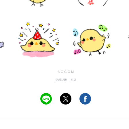
© G G O M
주의사항
신고