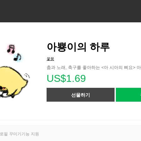
아뿅이의 하루
꽃뭉
춤과 노래, 축구를 좋아하는 <아 시아의 삐요> 아
US$1.69
선물하기
프로필 꾸미기기능 지원