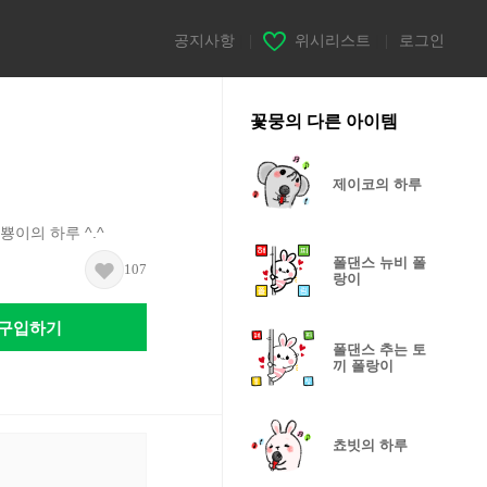
공지사항
|
위시리스트
|
로그인
꽃뭉의 다른 아이템
제이코의 하루
뿅이의 하루 ^.^
폴댄스 뉴비 폴
107
랑이
구입하기
폴댄스 추는 토
끼 폴랑이
쵸빗의 하루