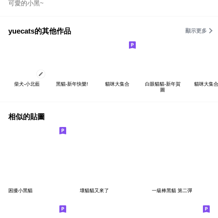
可愛的小黑~
yuecats的其他作品
顯示更多
柴犬-小北藍
黑貓-新年快樂!
貓咪大集合
白眼貓貓-新年賀
貓咪大集合
圖
相似的貼圖
困擾小黑貓
壞貓貓又來了
一級棒黑貓 第二彈