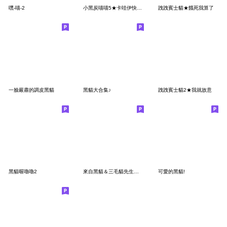
嘿-喵-2
小黑炭喵喵5★卡哇伊快樂貓生
跩跩賓士貓★餓死我算了
一臉嚴肅的調皮黑貓
黑貓大合集♪
跩跩賓士貓2★我就故意
黑貓喔嚕嚕2
來自黑貓＆三毛貓先生的信
可愛的黑貓!