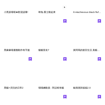
小黑炭喵喵★歡迎認養!
咪兔-賓士動起來
A mischievous black fluffy cat (No Text)
黑麻麻喵優雅動作有字篇
貓貓室友7
黃阿瑪的後宮生活 真貓碎唸篇
黑貓⭐貝兒的日常2
喵喵總動員 - 對話框有貓
椒滴滴與福福2.0