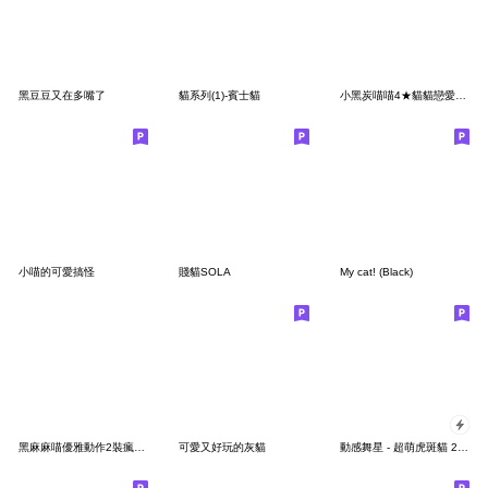
黑豆豆又在多嘴了
貓系列(1)-賓士貓
小黑炭喵喵4★貓貓戀愛季節
小喵的可愛搞怪
賤貓SOLA
My cat! (Black)
黑麻麻喵優雅動作2裝瘋賣傻篇
可愛又好玩的灰貓
動感舞星 - 超萌虎斑貓 2 (有字版)