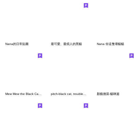
Nana的日常貼圖
最可愛、最煩人的黑貓
Nana 你這隻壞貓貓
Mew Mew the Black Cat (中文版)
pitch-black cat, troublemaker (No Text)
顏藝擔當-貓咪篇