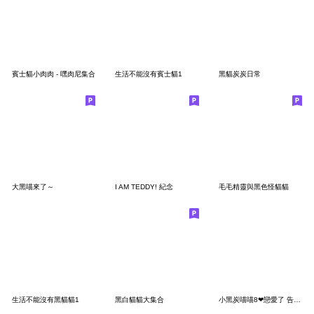
賓士貓小肉肉 - 嘿肉尼集合
生活不能沒有賓士貓1
黑貓炭炭日常
大黑喵來了～
I AM TEDDY! 紀念
毛毛精靈與黑色怪貓貓
生活不能沒有黑貓貓1
黑白貓貓大集合
小黑炭喵喵8❤戀愛了 告白成功