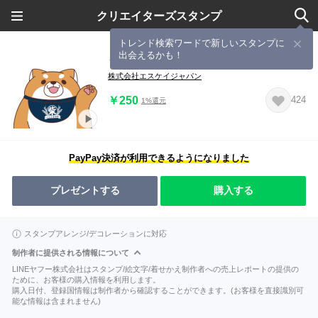
クリエイターズスタンプ
トレンド検索ワードで新しいスタンプに
出会えるかも！
うごく♪ 忠犬もちしば
株式会社エスケイジャパン
￥250
424
1%還元
PayPay決済が利用できるようになりました
プレゼントする
購入する
スタンプアレンジ/デコレーションに対応
制作者に提供される情報について
LINEヤフー株式会社はスタンプ/絵文字/着せかえ制作者への売上レポートの提供の
ために、お客様の購入情報を利用します。
購入日付、登録国情報は制作者から確認することができます。(お客様を直接識別可
能な情報は含まれません)