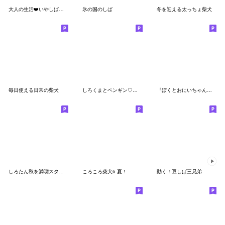
大人の生活❤️いやしばいぬ❤️敬語/黒柴犬
氷の国のしば
冬を迎える太っちょ柴犬
毎日使える日常の柴犬
しろくまとペンギン♡夏に涼しいセット
『ぼくとおにいちゃん』アザラシスタンプ
しろたん秋を満喫スタンプ
ころころ柴犬6 夏！
動く！豆しば三兄弟