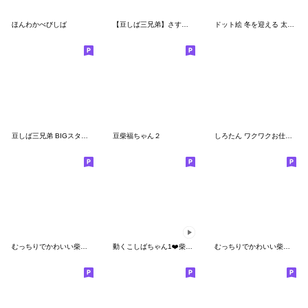
ほんわかべびしば
【豆しば三兄弟】さすけさんぽ2
ドット絵 冬を迎える 太っちょ柴犬 40種
豆しば三兄弟 BIGスタンプ
豆柴福ちゃん２
しろたん ワクワクお仕事スタンプ
むっちりでかわいい柴犬の冬 その２
動くこしばちゃん1❤️柴犬子育て児赤ちゃん
むっちりでかわいい柴犬２