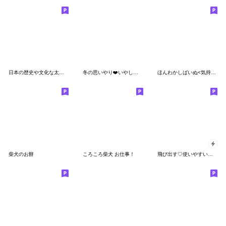
日本の歴史や文化な太っちょ柴犬 イベント
冬の思いやり❤️いやしばいぬ❤️黒柴犬
ほんわかしばいぬ<気持ちを伝える>
柴犬のお餅
ころころ柴犬 お仕事！
飛び出す♡使いやすい豆柴日和