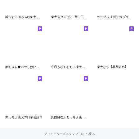
報告するゆるふわ柴犬【連絡・毎日使える】
柴犬スタンプ9～柴～三種混合
カップル 夫婦でラブラブ太っちょ柴犬黒柴
赤ちゃん❤️いやしばいぬ❤️柴犬
今日もむちむち！柴犬むち【犬の日】
柴犬むち【黒柴多め】
太っちょ柴犬の日常会話 3
真面目なふとっちょ柴犬 敬語でしゃべる
クリエイターズスタンプ TOPへ戻る