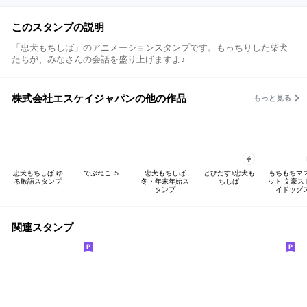
このスタンプの説明
「忠犬もちしば」のアニメーションスタンプです。もっちりした柴犬
たちが、みなさんの会話を盛り上げますよ♪
株式会社エスケイジャパンの他の作品
もっと見る
忠犬もちしば ゆ
でぶねこ ５
忠犬もちしば
とびだす♪忠犬も
もちもちマ
る敬語スタンプ
冬・年末年始ス
ちしば
ット 文豪ス
タンプ
イドッグ
関連スタンプ