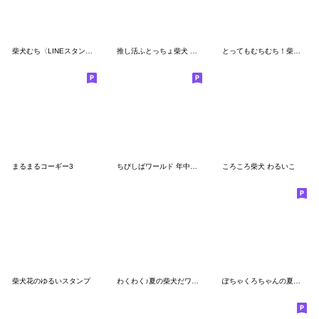
柴犬むち〈LINEスタンプの日〉
推し活ふとっちょ柴犬 尊い
とってもむちむち！柴犬むち【犬の日】
まるまるコーギー3
ちびしばワールド 年中使える編
ころころ柴犬 わるいこ
柴犬花のゆるいスタンプ
わくわく♪夏の柴犬だワン！
ぽちゃくろちゃんの夏のスタンプ