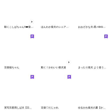
動くこしばちゃん5❤️柴犬家族日常
ほんわか柴犬のシニア連絡【挨拶】
おおげさな犬-黒-<BIGスタンプ>
豆柴福ちゃん
動く！かわいい柴犬達
まったり柴犬 よく使う言葉
実写旦那用しば犬【日常会話・夫婦・連絡】
豆柴♡だじゃれ
ゆるかわ柴犬の夏【かわいい・日常会話】