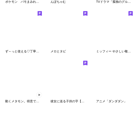
ポケモン パモまみれスタンプ
んぽちゃむ
TVドラマ「孤独のグルメ」
ず～っと使える♡丁寧な敬語お辞儀スタンプ
メロとタビ
ミッフィー やさしい敬語スタンプ
動くメタモン。得意でも苦手でもへんしん！
彼女に送る子供の字【カップル・彼氏】
アニメ「ダンダダン」