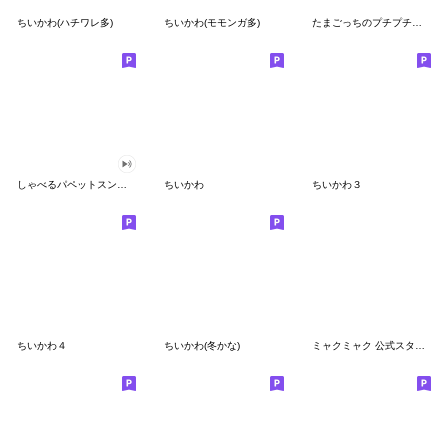
ちいかわ(ハチワレ多)
ちいかわ(モモンガ多)
たまごっちのプチプチおみせっち
しゃべるパペットスンスン
ちいかわ
ちいかわ３
ちいかわ４
ちいかわ(冬かな)
ミャクミャク 公式スタンプ第２弾