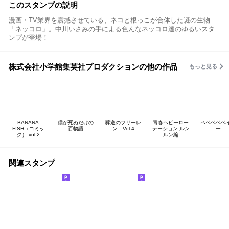
このスタンプの説明
漫画・TV業界を震撼させている、ネコと根っこが合体した謎の生物
「ネッコロ」。中川いさみの手による色んなネッコロ達のゆるいスタ
ンプが登場！
株式会社小学館集英社プロダクションの他の作品
もっと見る
BANANA
僕が死ぬだけの
葬送のフリーレ
青春ヘビーロー
ベベベベベ
FISH（コミッ
百物語
ン Vol.4
テーション ルン
ー
ク） vol.2
ルン編
関連スタンプ