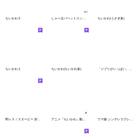
ちいかわ５
しゃべるパペットスンスン（GOOD）
ちいかわ(うさぎ多)
ちいかわ２
ちいかわ(ちいかわ多)
「ジブリがいっぱい」スタンプ
即レス！スヌーピー 好印象な長文スタンプ
アニメ『ちいかわ』動くLINEスタンプ vol.1
ウマ娘 シンデレラグレイ かんたんオグリ