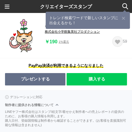
クリエイターズスタンプ
トレンド検索ワードで新しいスタンプに
出会えるかも！
ネッコロ
株式会社小学館集英社プロダクション
￥190
59
1%還元
PayPay決済が利用できるようになりました
プレゼントする
購入する
デコレーションに対応
制作者に提供される情報について
LINEヤフー株式会社はスタンプ/絵文字/着せかえ制作者への売上レポートの提供の
ために、お客様の購入情報を利用します。
購入日付、登録国情報は制作者から確認することができます。(お客様を直接識別可
能な情報は含まれません)