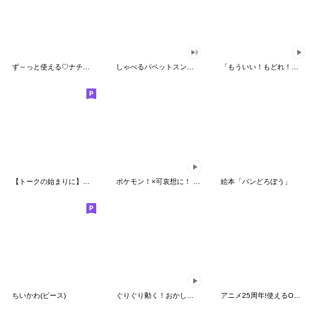
ず～っと使える♡ナチュラルガール
しゃべるパペットスンスン（HAPPY）
「もういい！もどれ！ピカチュウ！」
【トークの始まりに】ゆるカワ♪スヌーピー
ポケモン！×可哀想に！ ムチっとスタンプ
絵本「パンどろぼう」
ちいかわ(ピース)
ぐりぐり動く！おかしなポケモンスタンプ
アニメ25周年!使えるONE PIECEスタンプ