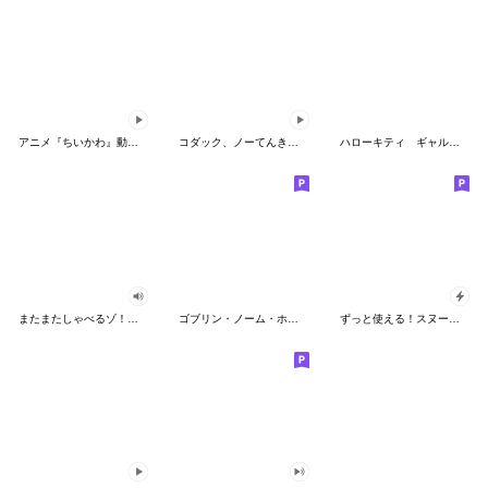
アニメ『ちいかわ』動くLINEスタンプ vol.2
コダック、ノーてんきに悩み中！
ハローキティ ギャルバイブス♡
またまたしゃべるゾ！クレヨンしんちゃん
ゴブリン・ノーム・ホーン
ずっと使える！スヌーピーのグリーティング