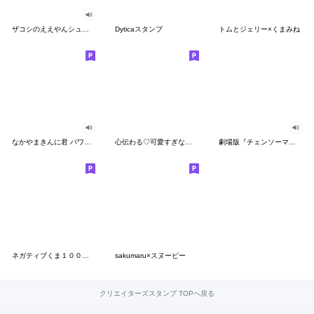
ザコシのええやんシューシュースタンプ
Dyticaスタンプ
トムとジェリー×くまみね
なかやまきんに君 パワー!!スタンプ
心伝わる♡可愛すぎない大人の長文スタンプ
劇場版『チェンソーマン レゼ篇』
ネガティブくま１００％ 憂鬱な一日
sakumaru×スヌーピー
クリエイターズスタンプ TOPへ戻る