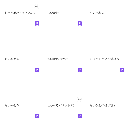
しゃべるパペットスンスン
ちいかわ
ちいかわ３
ちいかわ４
ちいかわ(冬かな)
ミャクミャク 公式スタンプ第２弾
ちいかわ５
しゃべるパペットスンスン（GOOD）
ちいかわ(うさぎ多)