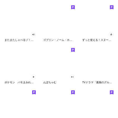
またまたしゃべるゾ！クレヨンしんちゃん
ゴブリン・ノーム・ホーン
ずっと使える！スヌーピーのグリーティング
ポケモン パモまみれスタンプ
んぽちゃむ
TVドラマ「孤独のグルメ」