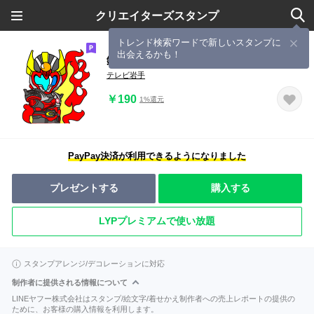
クリエイターズスタンプ
トレンド検索ワードで新しいスタンプに
出会えるかも！
鉄神ガンライザーNEO vol.2
テレビ岩手
￥190
1%還元
PayPay決済が利用できるようになりました
プレゼントする
購入する
LYPプレミアムで使い放題
スタンプアレンジ/デコレーションに対応
制作者に提供される情報について
LINEヤフー株式会社はスタンプ/絵文字/着せかえ制作者への売上レポートの提供の
ために、お客様の購入情報を利用します。