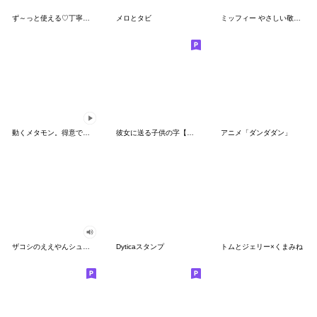
ず～っと使える♡丁寧な敬語お辞儀スタンプ
メロとタビ
ミッフィー やさしい敬語スタンプ
動くメタモン。得意でも苦手でもへんしん！
彼女に送る子供の字【カップル・彼氏】
アニメ「ダンダダン」
ザコシのええやんシューシュースタンプ
Dyticaスタンプ
トムとジェリー×くまみね