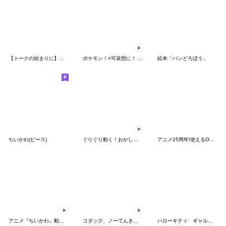
【トークの始まりに】ゆるカワ♪スヌーピー
ポケモン！×可哀想に！ ムチっとスタンプ
絵本「パンどろぼう」
ちいかわ(ピース)
ぐりぐり動く！おかしなポケモンスタンプ
アニメ25周年!使えるONE PIECEスタンプ
アニメ『ちいかわ』動くLINEスタンプ vol.2
コダック、ノーてんきに悩み中！
ハローキティ ギャルバイブス♡