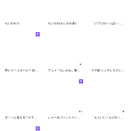
ちいかわ２
ちいかわ(ちいかわ多)
「ジブリがいっぱい」スタンプ
即レス！スヌーピー 好印象な長文スタンプ
アニメ『ちいかわ』動くLINEスタンプ vol.1
ウマ娘 シンデレラグレイ かんたんオグリ
ず～っと使える♡ナチュラルガール
しゃべるパペットスンスン（HAPPY）
「もういい！もどれ！ピカチュウ！」