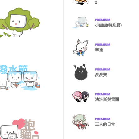
2
小鍵鍵(特別篇)
辛達
炭炭寶
法洛斯與雷爾
三人的日常