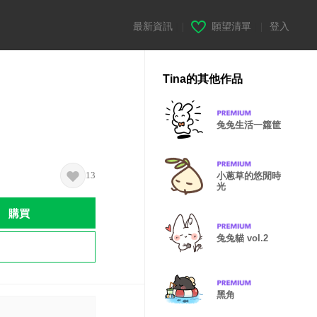
最新資訊
|
願望清單
|
登入
Tina的其他作品
兔兔生活一籮筐
13
小蔥草的悠閒時
光
購買
兔兔貓 vol.2
黑角