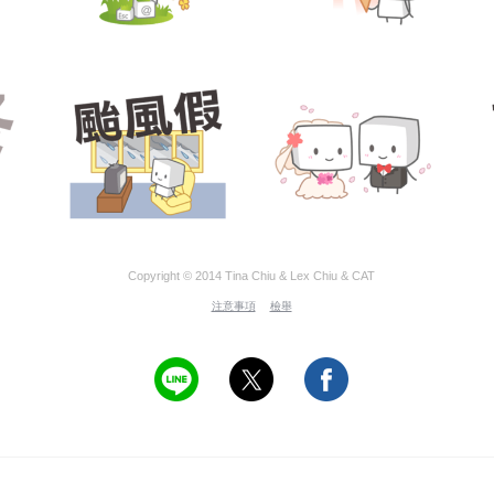
Copyright © 2014 Tina Chiu & Lex Chiu & CAT
注意事項
檢舉