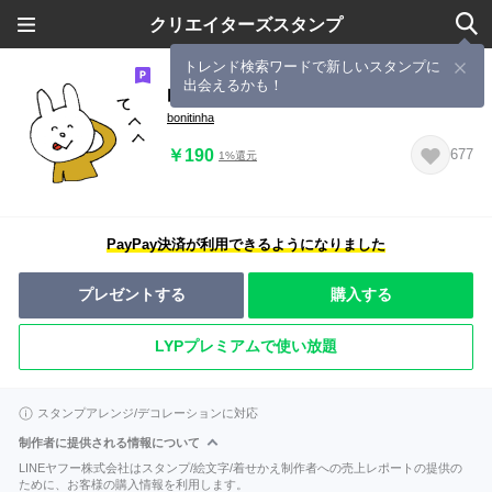
クリエイターズスタンプ
トレンド検索ワードで新しいスタンプに
出会えるかも！
白うさぎの気持ち
bonitinha
￥190
677
1%還元
PayPay決済が利用できるようになりました
プレゼントする
購入する
LYPプレミアムで使い放題
スタンプアレンジ/デコレーションに対応
制作者に提供される情報について
LINEヤフー株式会社はスタンプ/絵文字/着せかえ制作者への売上レポートの提供の
ために、お客様の購入情報を利用します。