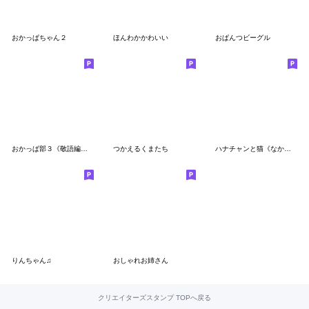
おかっぱちゃん２
ほんわかかわいい
おぱんつビーグル
おかっぱ部３《敬語編》ハナチャン
つかえるくまたち
ハナチャンと猫《なかよし秋敬語》
りんちゃん♫
おしゃれお姉さん
クリエイターズスタンプ TOPへ戻る