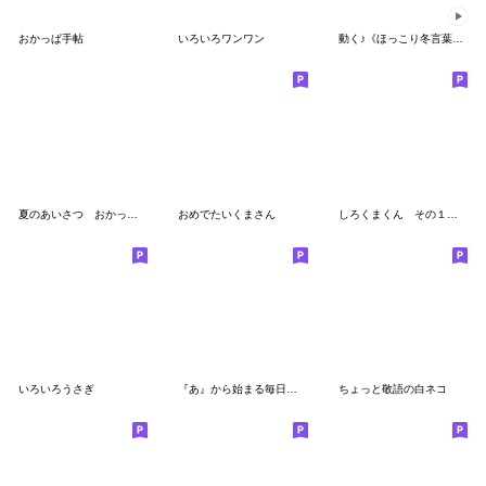
おかっぱ手帖
いろいろワンワン
動く♪《ほっこり冬言葉》ハナチャンと猫
夏のあいさつ おかっぱちゃんと猫
おめでたいくまさん
しろくまくん その１（再販）
いろいろうさぎ
『あ』から始まる毎日ことば [改訂版]
ちょっと敬語の白ネコ