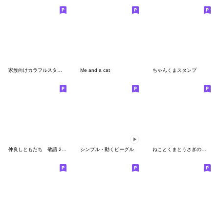
家族向けカラフルスタンプ（修正版）
Me and a cat
ちゃんくまスタンプ
仲良しともだち 敬語 2「改訂版」
シンプル・動くビーグル
ねことくまとうさぎのスタンプ2