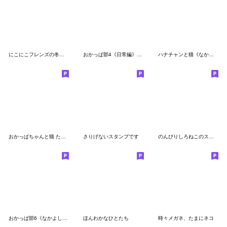
にこにこフレンズの冬スタンプ
おかっぱ部4《日常編》ハナチャンと猫
ハナチャンと猫《なかよし冬敬語》
おかっぱちゃんと猫 たべもの編
さりげないスタンプです
のんびりしろねこのスタンプ
おかっぱ部6《なかよし敬語編》ハナチャン
ほんわかなひとたち
時々メガネ、たまにネコ