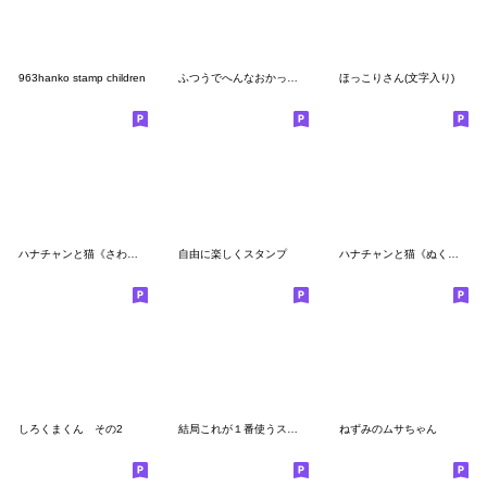
963hanko stamp children
ふつうでへんなおかっぱさん
ほっこりさん(文字入り)
ハナチャンと猫《さわやか敬語編》
自由に楽しくスタンプ
ハナチャンと猫《ぬくぬく敬語編》
しろくまくん その2
結局これが１番使うスタンプ-お顔アップ編-
ねずみのムサちゃん