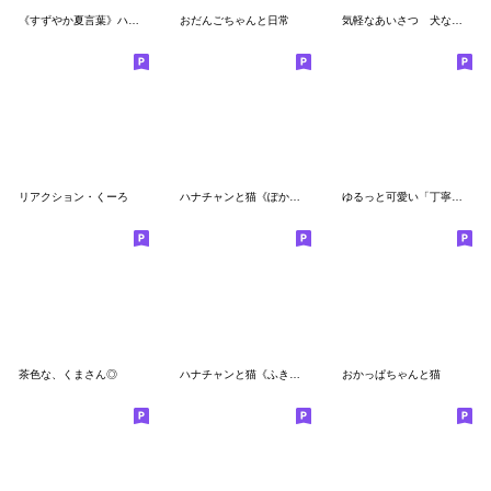
《すずやか夏言葉》ハナチャンと猫
おだんごちゃんと日常
気軽なあいさつ 犬なかま
リアクション・くーろ
ハナチャンと猫《ぽかぽか敬語編》
ゆるっと可愛い「丁寧ことば」改訂版
茶色な、くまさん◎
ハナチャンと猫《ふきだし敬語編》
おかっぱちゃんと猫