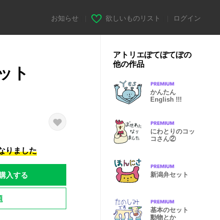
お知らせ
|
欲しいものリスト
|
ログイン
アトリエぽてぽてぽの
他の作品
ット
かんたん
English !!!
にわとりのコッ
コさん②
になりました
購入する
新潟弁セット
題
基本のセット
動物とか