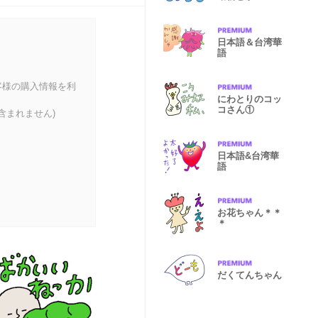
日本語＆台湾華
語
客様の購入情報を利
にわとりのコッ
コさん①
含まれません)
日本語&台湾華
語
お花ちゃん＊＊
＊
だくてんちゃん