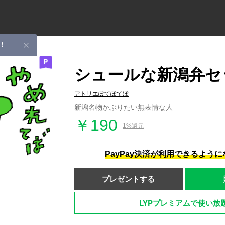
！
シュールな新潟弁セ
アトリエぽてぽてぽ
新潟名物かぶりたい無表情な人
￥190
1%還元
PayPay決済が利用できるよう
プレゼントする
LYPプレミアムで使い放