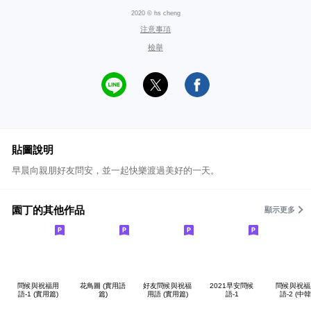
2020 © hs cheng
注意事項
檢舉
貼圖說明
早晨向親朋好友問安，並一起快樂渡過美好的一天。
園丁的其他作品
顯示更多
問候與祝福用
花鳥圖 (實用語
好友問候與祝福
2021早安問候
問候與祝福
語-1 (實用篇)
篇)
用語 (實用篇)
語-1
語-2 (中韓