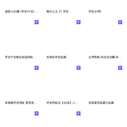
感恩小沙彌✩早安/午安/晚安實用大貼圖3✩
飄月公主 27 早安
早安台灣2
早安午安晚安祝福問候長輩圖5
長輩的早安貼圖
台灣黑熊-布拉克貝爾-長輩問候圖
長輩圖早安問候 實用美女大貼圖5
早安問候語【40張】八十歲♡阿嬤的手作小物
長輩愛用節慶大貼圖