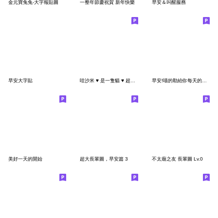
金元寶兔兔-大字報貼圖
一整年節慶祝賀 新年快樂
早安＆叫醒服務
早安大字貼
哇沙米 ♥ 是一隻貓 ♥ 超實用日常用語
早安!喵的勒給你每天的早安問候
美好一天的開始
超大長輩圖，早安篇 3
不太廟之友 長輩圖 Lv.0