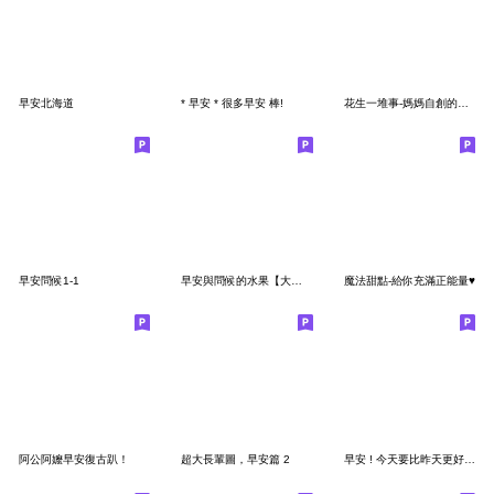
早安北海道
* 早安 * 很多早安 棒!
花生一堆事-媽媽自創的早安圖
早安問候1-1
早安與問候的水果【大貼圖】
魔法甜點-給你充滿正能量♥
阿公阿嬤早安復古趴！
超大長輩圖，早安篇 2
早安 ! 今天要比昨天更好 - 早安特典2