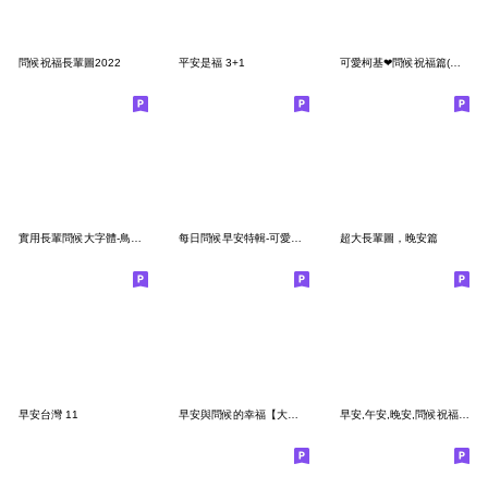
問候祝福長輩圖2022
平安是福 3+1
可愛柯基❤問候祝福篇(早安)
實用長輩問候大字體-鳥語花香系列2
每日問候早安特輯-可愛白貓
超大長輩圖，晚安篇
早安台灣 11
早安與問候的幸福【大貼圖】
早安,午安,晚安,問候祝福語♡超實用