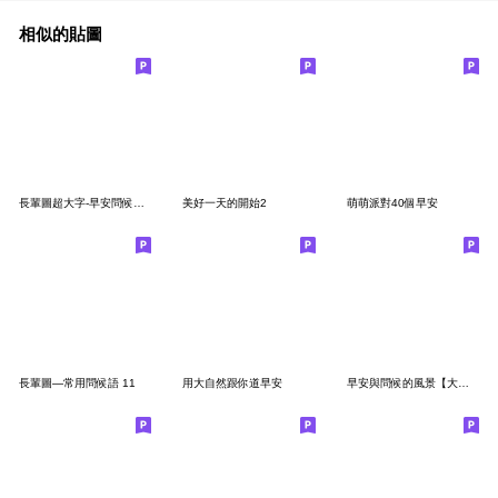
相似的貼圖
長輩圖超大字-早安問候圖-鳥語花香系列1
美好一天的開始2
萌萌派對40個早安
長輩圖—常用問候語 11
用大自然跟你道早安
早安與問候的風景【大貼圖】