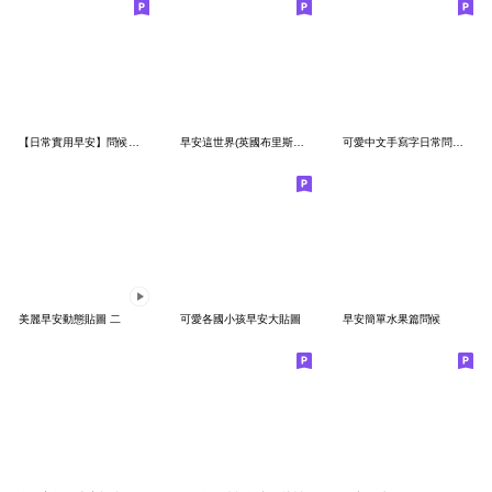
【日常實用早安】問候語長輩大人風大貼圖01
早安這世界(英國布里斯托爾) 1
可愛中文手寫字日常問候語-42 (開心的問候)
美麗早安動態貼圖 二
可愛各國小孩早安大貼圖
早安簡單水果篇問候