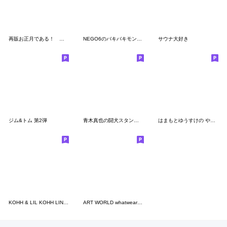
再販お正月である！ 魁‼男塾 兎年 修正版
NEGO6のバキバキモンスター
サウナ大好き
ジム&トム 第2弾
青木真也の闘犬スタンプ "格闘技闘犬場"
はまもとゆうすけの やさしい猫たち
KOHH & LIL KOHH LINE スタンプ
ART WORLD whatwearefilms vol.2