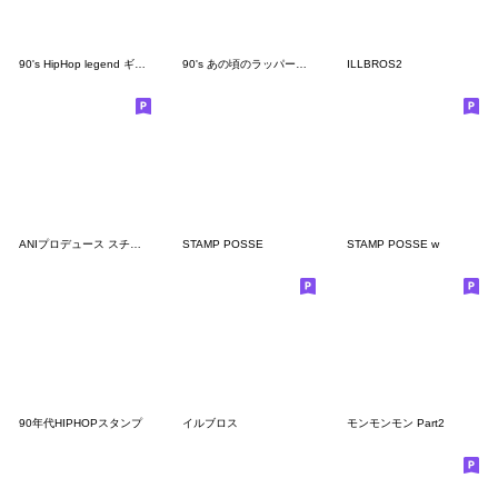
90's HipHop legend ギャングスタラッパー
90's あの頃のラッパー・シンガースタンプ
ILLBROS2
ANIプロデュース スチャダラパー スタンプ
STAMP POSSE
STAMP POSSE w
90年代HIPHOPスタンプ
イルブロス
モンモンモン Part2