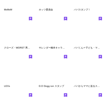
MxMxM
ホッツ委員会
パパスタンプ！
クローズ・WORST 男前スタンプ
サレンダー橋本キャラクター全員集合
パパくん☞子ども・ママ❤︎お父さん用家族
LEXs
D.O Dogg run スタンプ
パパからママに送るスタンプ