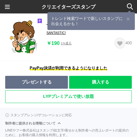
クリエイターズスタンプ
トレンド検索ワードで新しいスタンプに
出会えるかも！
TOKYO TRIBE
SANTASTIC!
￥190
400
1%還元
PayPay決済が利用できるようになりました
プレゼントする
購入する
LYPプレミアムで使い放題
スタンプアレンジ/デコレーションに対応
制作者に提供される情報について
LINEヤフー株式会社はスタンプ/絵文字/着せかえ制作者への売上レポートの提供の
ために、お客様の購入情報を利用します。