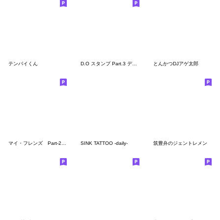
テンバイくん
D.O スタンプ Part.3 デンジャラスver.
とんかつDJアゲ太郎
マイ・フレンズ Part-2 日本語バージョン
SINK TATTOO -daily-
筑豊弁のジェントレメン