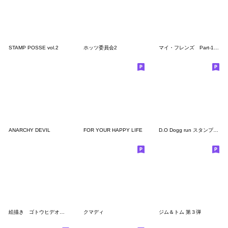
STAMP POSSE vol.2
ホッツ委員会2
マイ・フレンズ Part-1 日本語バージョン
ANARCHY DEVIL
FOR YOUR HAPPY LIFE
D.O Dogg run スタンプ Part.2
絵描き ゴトウヒデオの世界 vol.1
クマディ
ジム＆トム 第３弾