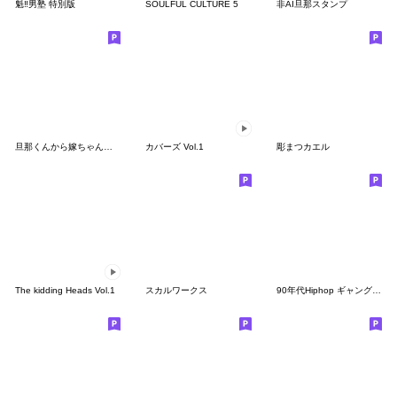
魁‼男塾 特別版
SOULFUL CULTURE 5
非AI旦那スタンプ
旦那くんから嫁ちゃんへ❤︎【夫婦ダンナ】
カバーズ Vol.1
彫まつカエル
The kidding Heads Vol.1
スカルワークス
90年代Hiphop ギャングスタラッパー