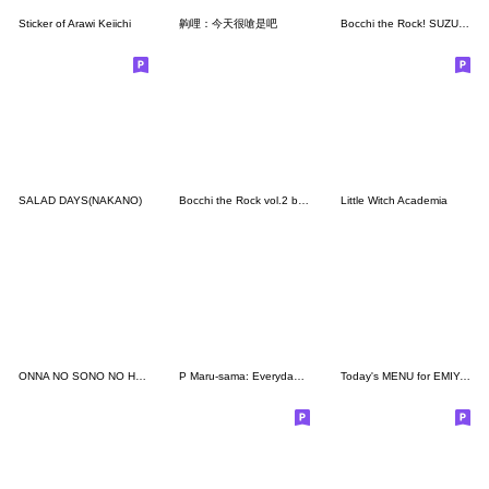
Sticker of Arawi Keiichi
齁哩：今天很嗆是吧
Bocchi the Rock! SUZUKI Haruka Ver.
SALAD DAYS(NAKANO)
Bocchi the Rock vol.2 by Aki Hamazi
Little Witch Academia
ONNA NO SONO NO HOSHI 2
P Maru-sama: Everyday LINE Stickers!
Today's MENU for EMIYA Family 2