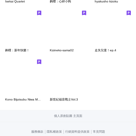
Isekai Quartet
齁哩：心碎小狗
hyakusho kizoku
齁哩：新年快樂！
Kizineko-sama02
走失兒童！ep.4
Kono Bijutsubu Niwa Mondai Ga Aru!
新世紀福音戰士Vol.3
個人原創貼圖 主頁面
|
|
|
服務條款
隱私權政策
行銷資料提供政策
常見問題