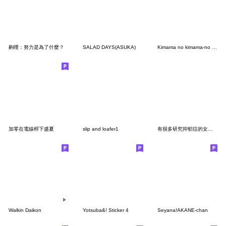
齁哩：努力是為了什麼？
SALAD DAYS(ASUKA)
Kimama no kimama-no characters2-
加零在電線桿下盛夏
slip and loafer1
有很多研究抑郁症的女性研究人员
Walkin Daikon
Yotsuba&! Sticker 4
Seyana!AKANE-chan