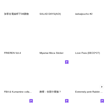
加零在電線桿下08購物
SALAD DAYS(AOI)
isekaijoucho #2
FRIEREN Vol.4
Miyamai Moca Sticker
Love Para (DECO*27)
FBA & Kumamine collab Sticker
齁哩：你那什麼臉？
Extremely petit Rabbit & Marshmallow