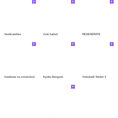
free&carefree
Cute hatred
REGENERATE
fuwafuwa na onnanoko2
Kyoiku Bangumi
Yotsuba&! Sticker 3