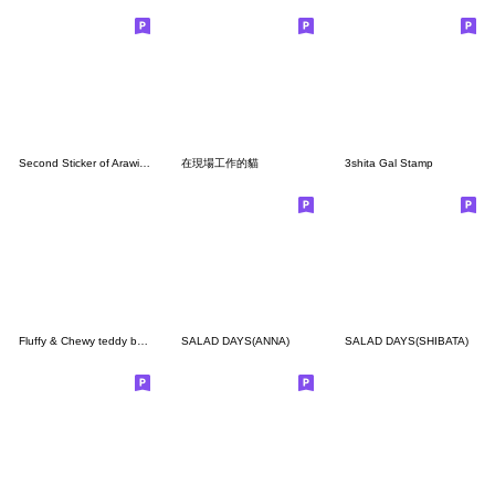
Second Sticker of Arawi Keiichi
在現場工作的貓
3shita Gal Stamp
Fluffy & Chewy teddy bear
SALAD DAYS(ANNA)
SALAD DAYS(SHIBATA)