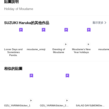
貼圖說明
Holiday of Moudame
SUZUKI Haruka的其他作品
顯示更多
Loose Days and
moudame_emoji
Greeting of
Moudame's New
moudam
Sometimes
Moudame
Year holidays
Panda.
相似的貼圖
OZU_YARIMASticker_1
OZU_YARIMASticker_2nd
SALAD DAYS(MOMOteya)