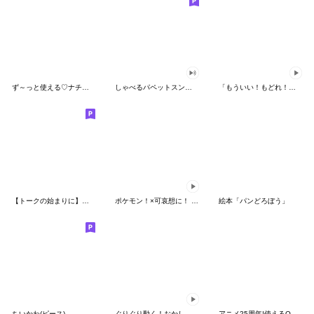
ず～っと使える♡ナチュラルガール
しゃべるパペットスンスン（HAPPY）
「もういい！もどれ！ピカチュウ！」
【トークの始まりに】ゆるカワ♪スヌーピー
ポケモン！×可哀想に！ ムチっとスタンプ
絵本「パンどろぼう」
ちいかわ(ピース)
ぐりぐり動く！おかしなポケモンスタンプ
アニメ25周年!使えるONE PIECEスタンプ