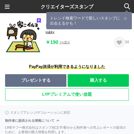
クリエイターズスタンプ
トレンド検索ワードで新しいスタンプに
出会えるかも！
レトロなガール
yukky
￥190
34
1%還元
PayPay決済が利用できるようになりました
プレゼントする
購入する
LYPプレミアムで使い放題
スタンプアレンジ/デコレーションに対応
制作者に提供される情報について
LINEヤフー株式会社はスタンプ/絵文字/着せかえ制作者への売上レポートの提供の
ために、お客様の購入情報を利用します。