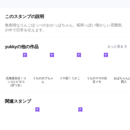
このスタンプの説明
無表情なりんごほっぺのおかっぱちゃん。昭和っぽい懐かしい雰囲気
の中で日常を伝えます。
yukkyの他の作品
もっと見る
北海道在住！コ
うちのボブちゃ
ドヤ顔！うさこ
うちのママの伝
おばちゃん
ッコとピヨコ
ん
言メモ
西人
（訳つき）
関連スタンプ