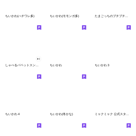
ちいかわ(ハチワレ多)
ちいかわ(モモンガ多)
たまごっちのプチプチおみせっち
しゃべるパペットスンスン
ちいかわ
ちいかわ３
ちいかわ４
ちいかわ(冬かな)
ミャクミャク 公式スタンプ第２弾