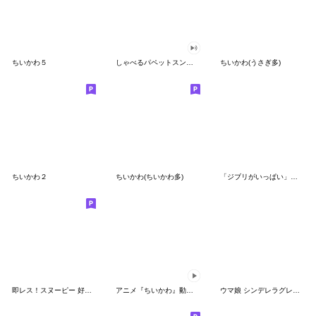
ちいかわ５
しゃべるパペットスンスン（GOOD）
ちいかわ(うさぎ多)
ちいかわ２
ちいかわ(ちいかわ多)
「ジブリがいっぱい」スタンプ
即レス！スヌーピー 好印象な長文スタンプ
アニメ『ちいかわ』動くLINEスタンプ vol.1
ウマ娘 シンデレラグレイ かんたんオグリ