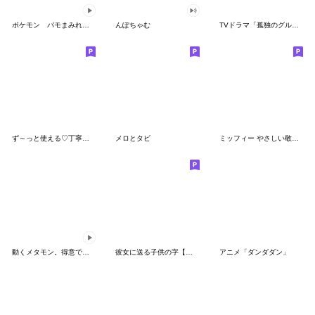
ポケモン パモまみれスタンプ
んぽちゃむ
TVドラマ「孤独のグルメ」
ず～っと使える♡丁寧な敬語お辞儀スタンプ
メロとタビ
ミッフィー やさしい敬語スタンプ
動くメタモン。得意でも苦手でもへんしん！
彼女に送る子供の字【カップル・彼氏】
アニメ「ダンダダン」