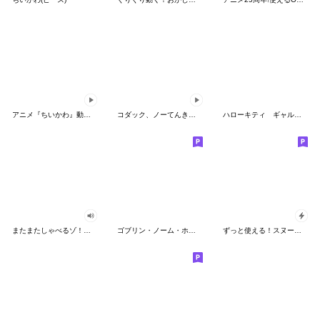
アニメ『ちいかわ』動くLINEスタンプ vol.2
コダック、ノーてんきに悩み中！
ハローキティ ギャルバイブス♡
またまたしゃべるゾ！クレヨンしんちゃん
ゴブリン・ノーム・ホーン
ずっと使える！スヌーピーのグリーティング