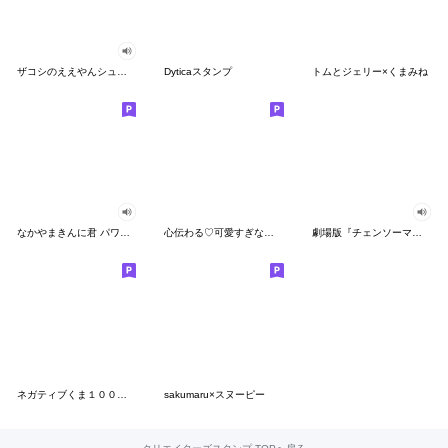
ザコシのええやんシューシュースタンプ
Dyticaスタンプ
トムとジェリー×くまみね
なかやまきんに君 パワー!!スタンプ
心伝わる♡可愛すぎない大人の長文スタンプ
劇場版『チェンソーマン レゼ篇』
ネガティブくま１００％ 憂鬱な一日
sakumaru×スヌーピー