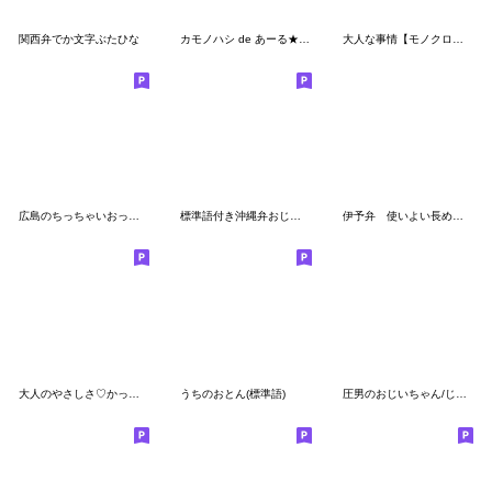
関西弁でか文字ぶたひな
カモノハシ de あーる★夏の天気
大人な事情【モノクロ爺さん編】
広島のちっちゃいおっさん
標準語付き沖縄弁おじいさー【沖縄県】
伊予弁 使いよい長めのフレーズ
大人のやさしさ♡かっぱはしもとスタンプ
うちのおとん(標準語)
圧男のおじいちゃん/じいじスタンプ