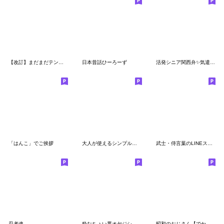
【改訂】まだまだテンション高い虎党のトラ
日本昔話ひーろーず
活発シニア関西弁✨気遣いを大切にする:男
「はんこ」でご挨拶
大人が使えるシンプルな一言スタンプ
武士・侍言葉のLINEスタンプ 8
忍者魂
粋なちょい悪オヤジシリーズ２で
昭和のおじさん【でか文字敬語】