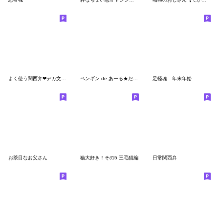
よく使う関西弁❤デカ文字基本セット
ペンギン de あーる★だって武士だもの
足軽魂 年末年始
お茶目なお父さん
猫大好き！その5 三毛猫編
日常関西弁