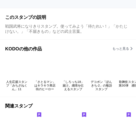
このスタンプの説明
戦国武将になりきりスタンプ。使ってみよう「待たれい！」「かたじ
けない。」「不届きもの」などの武士言葉。
KODOの他の作品
もっと見る
人生応援スタン
「さとるマン」
「しろっち18」
デコポン「ぽん
歌舞伎スタ
プ「みちざねく
はキラキラ商店
届け。感情を伝
きち-2」の敬語
第30弾 感
ん」11
街のヒーロー
えるスタンプ
スタンプ
関連スタンプ