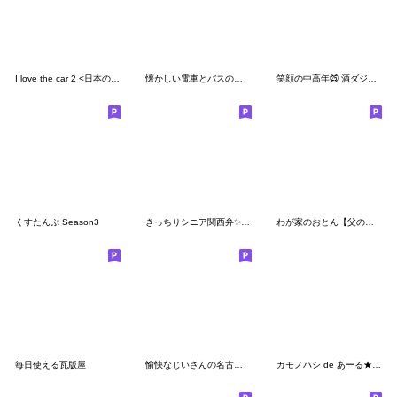
I love the car 2 <日本の名車編>
懐かしい電車とバスのスタンプ
笑顔の中高年㉕ 酒ダジャレ編
くすたんぷ Season3
きっちりシニア関西弁✨サークル仕事:男性
わが家のおとん【父の日スタンプ】
毎日使える瓦版屋
愉快なじいさんの名古屋弁だがね
カモノハシ de あーる★だって武士だもの