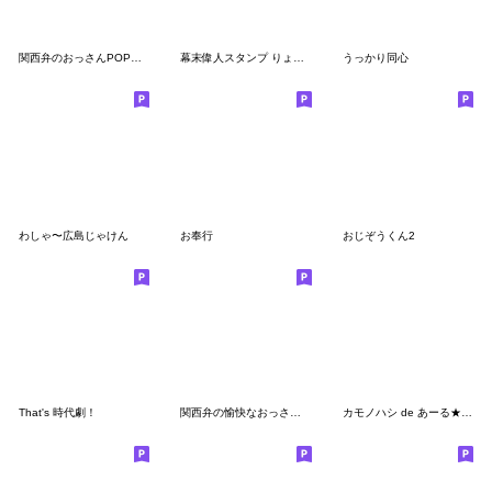
関西弁のおっさんPOP風やで
幕末偉人スタンプ りょうまくん
うっかり同心
わしゃ〜広島じゃけん
お奉行
おじぞうくん2
That's 時代劇！
関西弁の愉快なおっさんとひよこ(再販)
カモノハシ de あーる★察してください