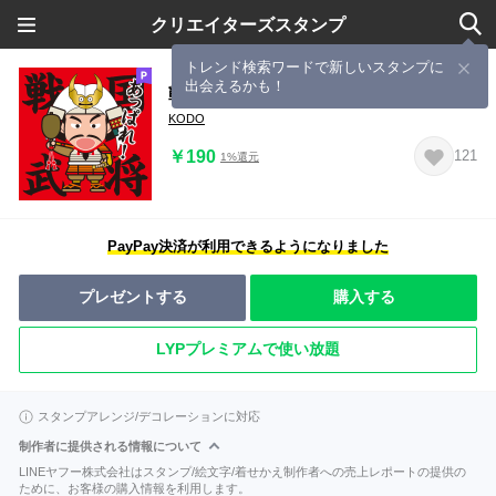
クリエイターズスタンプ
トレンド検索ワードで新しいスタンプに
出会えるかも！
戦国武将あっぱれスタンプ
KODO
￥190
121
1%還元
PayPay決済が利用できるようになりました
プレゼントする
購入する
LYPプレミアムで使い放題
スタンプアレンジ/デコレーションに対応
制作者に提供される情報について
LINEヤフー株式会社はスタンプ/絵文字/着せかえ制作者への売上レポートの提供の
ために、お客様の購入情報を利用します。