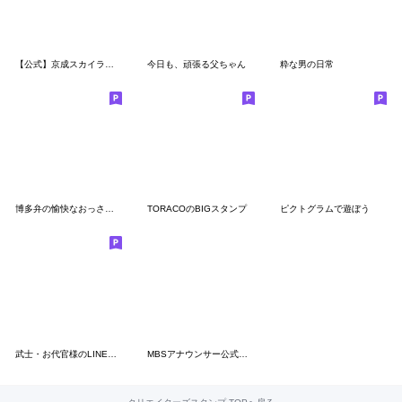
【公式】京成スカイライナーver.2
今日も、頑張る父ちゃん
粋な男の日常
博多弁の愉快なおっさんたい
TORACOのBIGスタンプ
ピクトグラムで遊ぼう
武士・お代官様のLINEスタンプ
MBSアナウンサー公式【毎日使える】その２