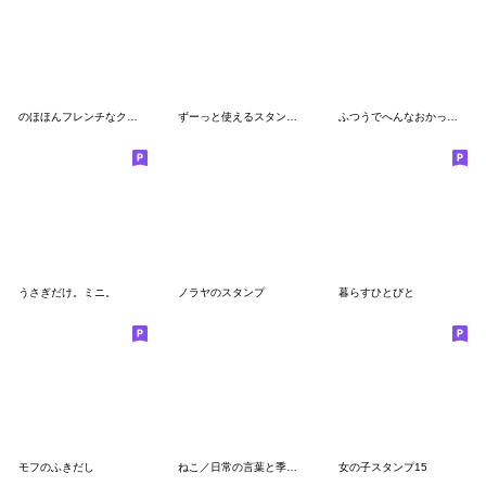
のほほんフレンチなクマとウサギ
ずーっと使えるスタンプ、(みつあみ)
ふつうでへんなおかっぱさん
うさぎだけ。ミニ。
ノラヤのスタンプ
暮らすひとびと
モフのふきだし
ねこ／日常の言葉と季節の挨拶
女の子スタンプ15