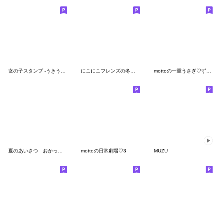
女の子スタンプ -うきうきの冬-
にこにこフレンズの冬スタンプ
mottoの一重うさぎ♡ずっと使える
夏のあいさつ おかっぱちゃんと猫
mottoの日常劇場♡3
MUZU