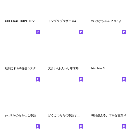
CHECK&STRIPE ロンドンくまのスタンプ
ドングリブラザーズ4
W. はなちゃん P. 97 よく使う動物スタンプ
結局これが1番使うスタンプ -夏編-
大きい♪ふんわり年末年始とお祝い【再販】
hito bito 3
picolittleのなかよし敬語
どうぶつたちの敬語すたんぷ
毎日使える、丁寧な言葉 4