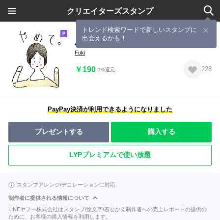
クリエイターズスタンプ
トレンド検索ワードで新しいスタンプに
出会えるかも！
ふきのゆるっとスタンプ
Fuki
￥190
228
1%還元
PayPay決済が利用できるようになりました
プレゼントする
購入する
LYPプレミアムで使い放題
スタンプアレンジ/デコレーションに対応
制作者に提供される情報について
LINEヤフー株式会社はスタンプ/絵文字/着せかえ制作者への売上レポートの提供の
ために、お客様の購入情報を利用します。