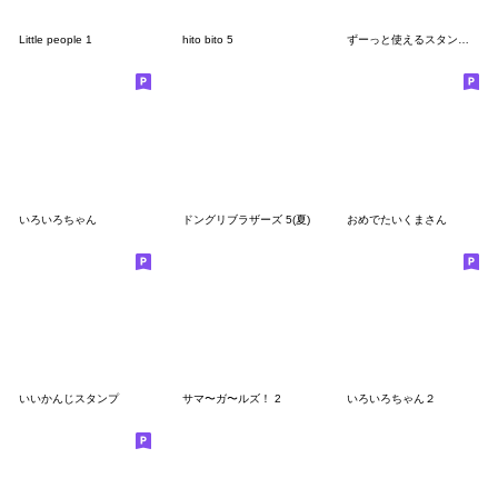
Little people 1
hito bito 5
ずーっと使えるスタンプ、(ボブヘア)
いろいろちゃん
ドングリブラザーズ 5(夏)
おめでたいくまさん
いいかんじスタンプ
サマ〜ガ〜ルズ！ 2
いろいろちゃん２