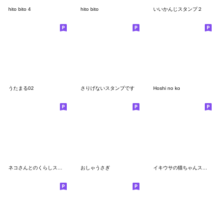
hito bito 4
hito bito
いいかんじスタンプ２
うたまる02
さりげないスタンプです
Hoshi no ko
ネコさんとのくらしスタンプ
おしゃうさぎ
イキウサの猫ちゃんスタンプ