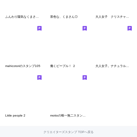
ふんわり陽気なくまさん 丁寧な毎日ことば
茶色な、くまさん◎
大人女子 クリスチャンスタンプ
mahicotoriのスタンプ105
働くピープル！ ２
大人女子。ナチュラルシンプル。
Little people 2
mottoの唯一無二スタンプ♡好きな物と
クリエイターズスタンプ TOPへ戻る