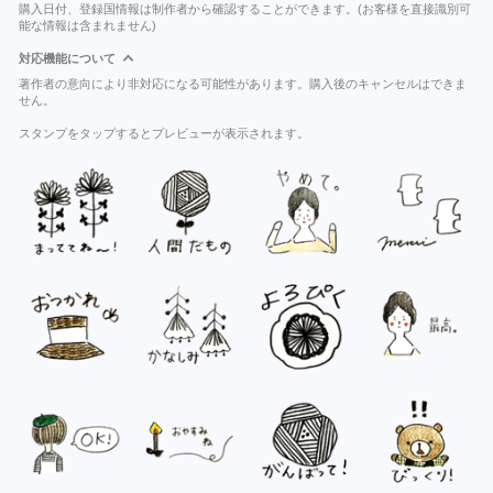
購入日付、登録国情報は制作者から確認することができます。(お客様を直接識別可
能な情報は含まれません)
対応機能について
著作者の意向により非対応になる可能性があります。購入後のキャンセルはできま
せん。
スタンプをタップするとプレビューが表示されます。