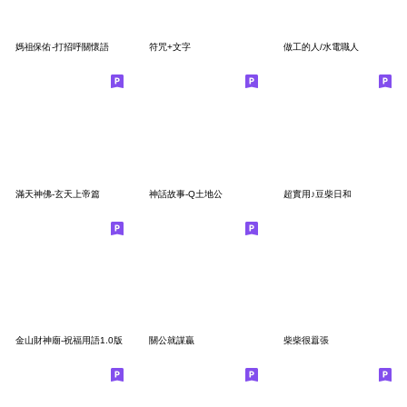
媽祖保佑-打招呼關懷語
符咒+文字
做工的人/水電職人
滿天神佛-玄天上帝篇
神話故事-Q土地公
超實用♪豆柴日和
金山財神廟-祝福用語1.0版
關公就謀贏
柴柴很囂張