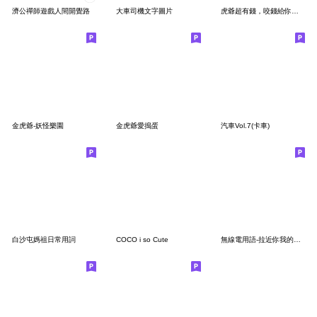
濟公禪師遊戲人間開覺路
大車司機文字圖片
虎爺超有錢，咬錢給你花。
金虎爺-妖怪樂園
金虎爺愛搗蛋
汽車Vol.7(卡車)
白沙屯媽祖日常用詞
COCO i so Cute
無線電用語-拉近你我的距離