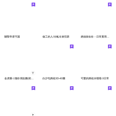
關聖帝君守護
做工的人/冷氣冷凍空調
媽祖保佑你－日常實用大字報
金虎爺☆隨你填貼圖(初登場)
白沙屯媽祖3D-40圖
可愛的媽祖水噹噹-3日常