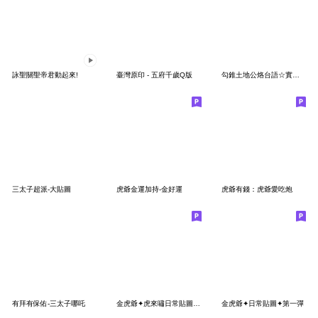
詠聖關聖帝君動起來!
臺灣原印 - 五府千歲Q版
勾錐土地公烙台語☆實用一整年☆
三太子超派-大貼圖
虎爺金運加持-金好運
虎爺有錢：虎爺愛吃炮
有拜有保佑-三太子哪吒
金虎爺✦虎來嘯日常貼圖第七彈❣
金虎爺✦日常貼圖✦第一彈