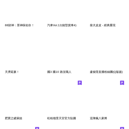
88財神：眾神保佑你！
汽車Vol.12(箱型貨車4)
柴犬皮皮 - 經典重現
天濟延脈！
國3 國10 路況職人
盧俊陞直播粉絲團(Q版篇)
肥寶之鏟屎姐
松柏嶺受天宮官方貼圖
逗陣瘋八家將