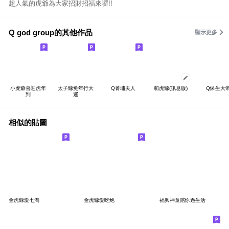
超人氣的虎爺為大家招財招福來囉!!
Q god group的其他作品
顯示更多
小虎爺喜迎虎年
太子爺兔年行大
Q菁埔夫人
萌虎爺(訊息版)
Q保生大
到
運
相似的貼圖
金虎爺愛七淘
金虎爺愛吃炮
福興神童陪你過生活