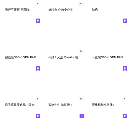
塔仔不正經 胡鬧啪
好想兔-你的小公主
勒狗
超任性"GOKIGEN PANDA" 台灣版
你好！又是 Quokka 喔
一直鬧"GOKIGEN PANDA" 台灣版
日子還是要過鴨－陽光開朗每一天鴨
鯊魚先生 搞鯊密！
蜜桃貓和小伙伴8