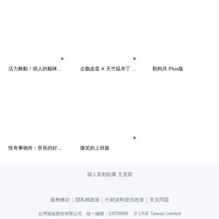
活力舞動！煩人的貓咪★迷你版 2
企鵝皮蛋 X 天竺鼠布丁 有點厭世
勒狗共 Plus版
怪奇事物所：所長的好日子要來力
微笑的上班族
個人原創貼圖 主頁面
|
|
|
服務條款
隱私權政策
行銷資料提供政策
常見問題
台灣連線股份有限公司 統一編號：24556886
© LINE Taiwan Limited