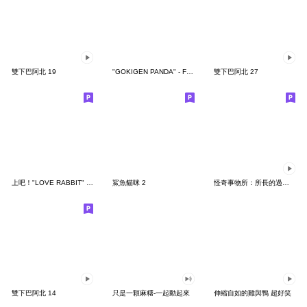
雙下巴阿北 19
"GOKIGEN PANDA" - Feeling / global
雙下巴阿北 27
上吧！"LOVE RABBIT" 台灣版
鯊魚貓咪 2
怪奇事物所：所長的過度繁殖
雙下巴阿北 14
只是一顆麻糬-一起動起來
伸縮自如的雞與鴨 超好笑