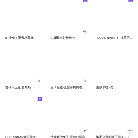
87小兔：諧音梗萬歲 !
白爛貓☆好棒棒☆
"LOVE RABBIT" 沈重的愛 台灣版
塔仔不正經 超煩啪
豆卡頻道-全螢幕狗狗都沒你上班累
吉伊卡哇 (2)
SHIBANBAN微笑柴犬-廢柴寶寶日常
情緒化的兔子-真的好開心
胸毛公寓的猴子朋友 2（有聲動態）