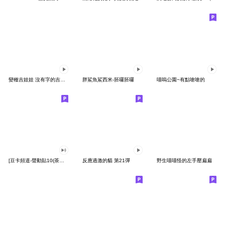
變種吉娃娃 沒有字的吉娃娃
胖鯊魚鯊西米-胚囉胚囉
喵嗚公園−有點嗆嗆的
[豆卡頻道-聲動貼10(茶寶丸日常篇)
反應過激的貓 第21彈
野生喵喵怪的左手壓扁扁