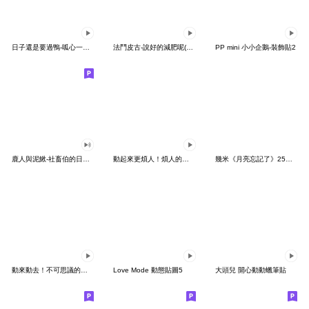
日子還是要過鴨-呱心一下鴨
法鬥皮古-說好的減肥呢(第15彈)
PP mini 小小企鵝-裝飾貼2
鹿人與泥鰍-社畜伯的日常有聲貼圖
動起來更煩人！煩人的貓咪3
幾米《月亮忘記了》25周年 x 晴天P莉
動來動去！不可思議的寶可夢貼圖
Love Mode 動態貼圖5
大頭兒 開心動動蠟筆貼