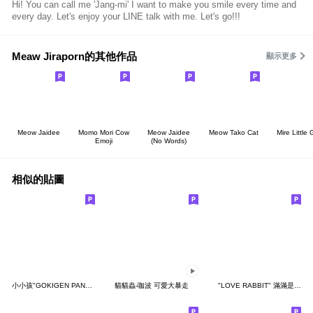
Hi! You can call me 'Jang-mi' I want to make you smile every time and
every day. Let's enjoy your LINE talk with me. Let's go!!!
Meaw Jiraporn的其他作品
顯示更多
Meow Jaidee
Momo Mori Cow
Meow Jaidee
Meow Tako Cat
Mire Little G
Emoji
(No Words)
相似的貼圖
小小孩"GOKIGEN PANDA" 台灣版
貓貓蟲-咖波 可愛大暴走
"LOVE RABBIT" 滿滿是愛 台灣版