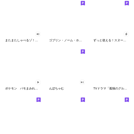
またまたしゃべるゾ！クレヨンしんちゃん
ゴブリン・ノーム・ホーン
ずっと使える！スヌーピーのグリーティング
ポケモン パモまみれスタンプ
んぽちゃむ
TVドラマ「孤独のグルメ」