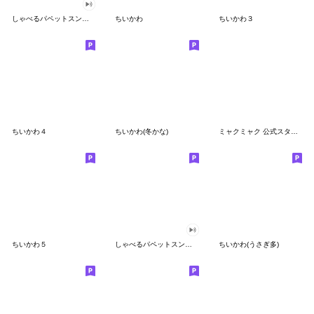
しゃべるパペットスンスン
ちいかわ
ちいかわ３
ちいかわ４
ちいかわ(冬かな)
ミャクミャク 公式スタンプ第２弾
ちいかわ５
しゃべるパペットスンスン（GOOD）
ちいかわ(うさぎ多)