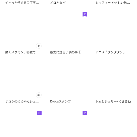
ず～っと使える♡丁寧な敬語お辞儀スタンプ
メロとタビ
ミッフィー やさしい敬語スタンプ
動くメタモン。得意でも苦手でもへんしん！
彼女に送る子供の字【カップル・彼氏】
アニメ「ダンダダン」
ザコシのええやんシューシュースタンプ
Dyticaスタンプ
トムとジェリー×くまみね