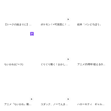
【トークの始まりに】ゆるカワ♪スヌーピー
ポケモン！×可哀想に！ ムチっとスタンプ
絵本「パンどろぼう」
ちいかわ(ピース)
ぐりぐり動く！おかしなポケモンスタンプ
アニメ25周年!使えるONE PIECEスタンプ
アニメ『ちいかわ』動くLINEスタンプ vol.2
コダック、ノーてんきに悩み中！
ハローキティ ギャルバイブス♡