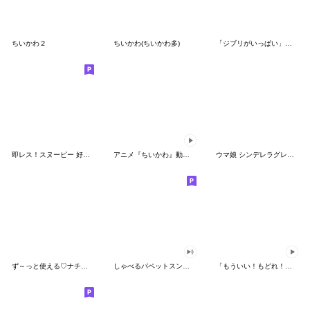
ちいかわ２
ちいかわ(ちいかわ多)
「ジブリがいっぱい」スタンプ
即レス！スヌーピー 好印象な長文スタンプ
アニメ『ちいかわ』動くLINEスタンプ vol.1
ウマ娘 シンデレラグレイ かんたんオグリ
ず～っと使える♡ナチュラルガール
しゃべるパペットスンスン（HAPPY）
「もういい！もどれ！ピカチュウ！」