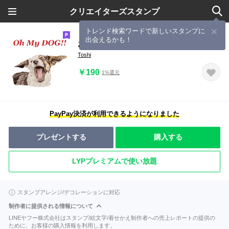
クリエイターズスタンプ
トレンド検索ワードで新しいスタンプに
出会えるかも！
おーマイ ドッグ！！
Toshi
￥190
1%還元
PayPay決済が利用できるようになりました
プレゼントする
購入する
LYPプレミアムで使い放題
スタンプアレンジ/デコレーションに対応
制作者に提供される情報について
LINEヤフー株式会社はスタンプ/絵文字/着せかえ制作者への売上レポートの提供の
ために、お客様の購入情報を利用します。