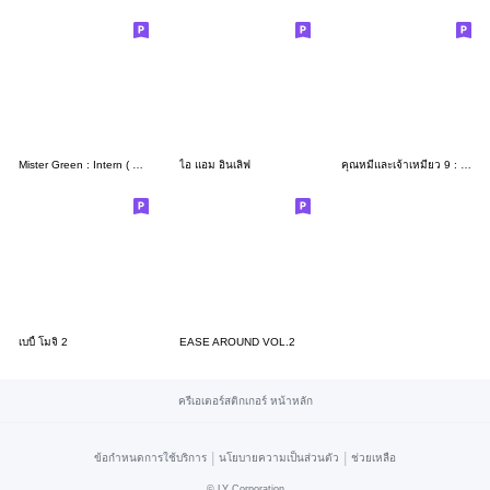
Mister Green : Intern ( M.D. )
ไอ แอม อินเลิฟ
คุณหมีและเจ้าเหมียว 9 : ดินแดนแห่งรัก
เบบี้ โมจิ 2
EASE AROUND VOL.2
ครีเอเตอร์สติกเกอร์ หน้าหลัก
|
|
ข้อกำหนดการใช้บริการ
นโยบายความเป็นส่วนตัว
ช่วยเหลือ
©
LY Corporation