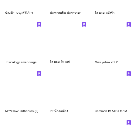
น้องฟ้า: มนุษย์ขี้เกียจ
น้องบานเย็น น้องคราม: ตัวแม่ & ตัวพ่อ
ไอ แอม คลั่งรัก
Toxicology emer drugs ver 1 - BIG
ไอ แอม โซ เลซี่
Miss yellow vol.2
Mr.Yellow: Orthobros (2)
Int.น้องเหลือง
Common IV ATBs for Medical students