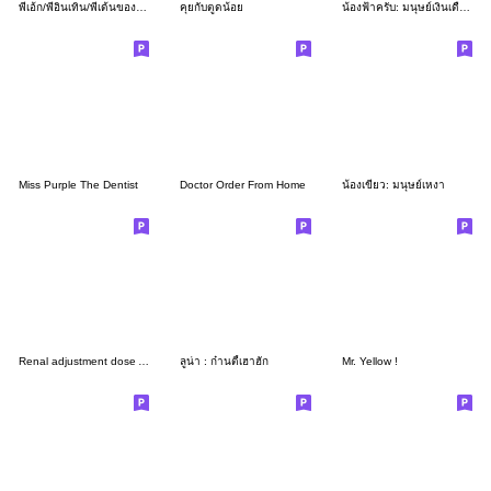
พี่เอ้ก/พี่อินเทิน/พี่เด้นของน้องๆ
คุยกับตูดน้อย
น้องฟ้าครับ: มนุษย์เงินเดือน
Miss Purple The Dentist
Doctor Order From Home
น้องเขียว: มนุษย์เหงา
Renal adjustment dose Antibiotics
ลูน่า : ก๋านตี้เฮาฮัก
Mr. Yellow !