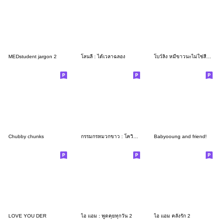
MEDstudent jargon 2
โลนลี่ : ได้เวลาฉลอง
โบว์ลิ่ง หมีขาวนะไม่ใช่สีขาว
Chubby chunks
กรรมกรหมวกขาว : โควิดนี้บาลต้องรอด
Babyooung and friend!
LOVE YOU DER
ไอ แอม : พูดคุยทุกวัน 2
ไอ แอม คลั่งรัก 2