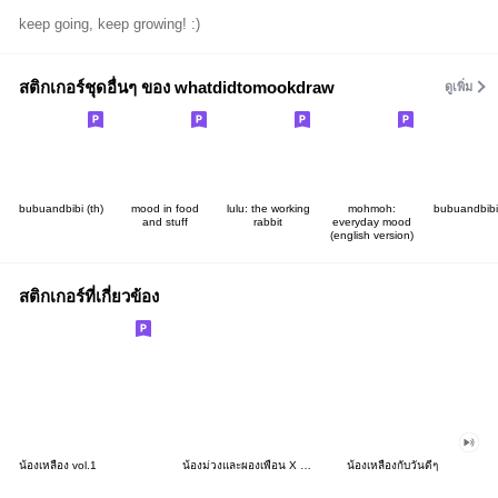
keep going, keep growing! :)
สติกเกอร์ชุดอื่นๆ ของ whatdidtomookdraw
ดูเพิ่ม
bubuandbibi (th)
mood in food
lulu: the working
mohmoh:
bubuandbibi 
and stuff
rabbit
everyday mood
(english version)
สติกเกอร์ที่เกี่ยวข้อง
น้องเหลือง vol.1
น้องม่วงและผองเพื่อน X น้องอุ่นใจ
น้องเหลืองกับวันดีๆ