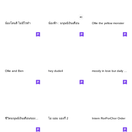
น้องโลนลี่ ไม่มีไรทำ
น้องฟ้า : มนุษย์เงินเดือน
Ollie the yellow monster
Ollie and Ben
hey dude4
moody in love but daily life
ชีวิตมนุษย์เงินเดือนของมิสเตอร์แฮปปี้เนส
ไอ แอม แองกี้ 2
Intern RorPorChor Order