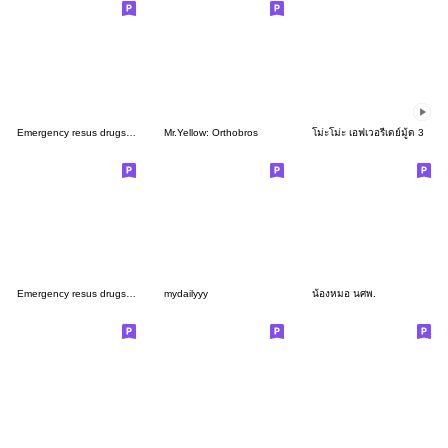
Emergency resus drugs ver 3 - BIG
Mr.Yellow: Orthobros
โม่ะโม่ะ เอฟเวอรี่เดย์มู้ด 3
Emergency resus drugs ver 2
mydailyyy
น้องหมอ นศพ.