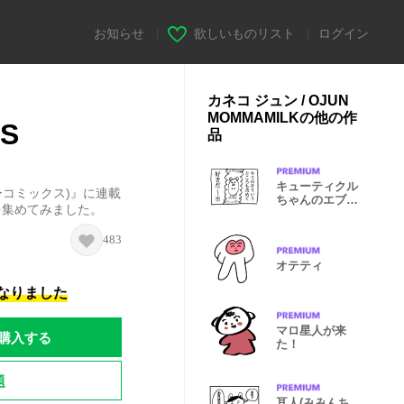
お知らせ
|
欲しいものリスト
|
ログイン
カネコ ジュン / OJUN
MOMMAMILKの他の作
CS
品
キューティクル
イピーコミックス)』に連載
ちゃんのエブリ
を集めてみました。
ディ 追加DLC
483
オテティ
になりました
マロ星人が来
購入する
た！
題
耳人(みみんち