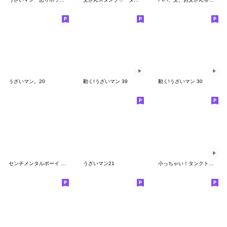
うざいマン。20
動く!うざいマン 39
動く!うざいマン 30
センチメンタルボーイ スタートセット
うざいマン21
小っちゃい！タンクトップ伝説7(ちーたん)