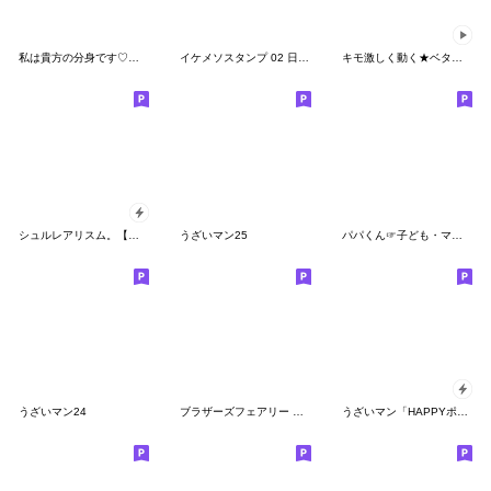
私は貴方の分身です♡年末年始♡18金♡再販
イケメソスタンプ 02 日本語
キモ激しく動く★ベタックマ 19
シュルレアリスム。【年初め】
うざいマン25
パパくん☞子ども・ママ❤︎お父さん用家族
うざいマン24
ブラザーズフェアリー その４
うざいマン「HAPPYポップアップ」