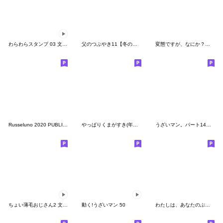
わらわらスタンプ 03 文字あり
父のつぶやき11【冬のイベント編】
変態ですが、なにか？【変態レベル】★★
Russeluno 2020 PUBLIC TURFREEs
やっぱりくまがすき(年末年始)♡
うざいマン。パート14「使いやすさMAX！」
ちょい薄毛おじさん2 文字あり
動く!うざいマン 50
わたしは、あなたのぶんしんです♡