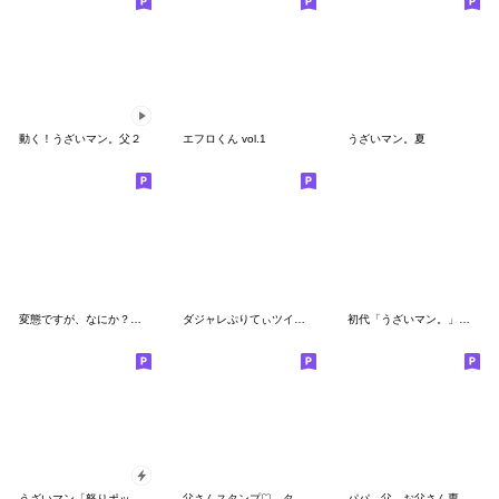
動く！うざいマン。父２
エフロくん vol.1
うざいマン。夏
変態ですが、なにか？【変態レベル】★
ダジャレぷりてぃツイン12
初代「うざいマン。」リメイク版
うざいマン「怒りポップアップ2」
父さんスタンプ♡ タイツDEメン10
パパ、父、お父さん専用 セットパック