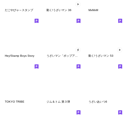
だごやびゃ～スタンプ
動く!うざいマン 36
MxMxM
Hey!Stamp Boys Story
うざいマン「ポップアップ7」
動く!うざいマン 53
TOKYO TRIBE
ジム＆トム 第３弾
うざいあいつ6