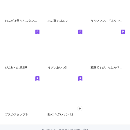
おふざけ父さんスタンプ２
木の裏でゴルフ
うざいマン。「ネタで使える」
ジム&トム 第2弾
うざいあいつ3
変態ですが、なにか？【変態レベル】★★★
ブスのスタンプ６
動く!うざいマン 42