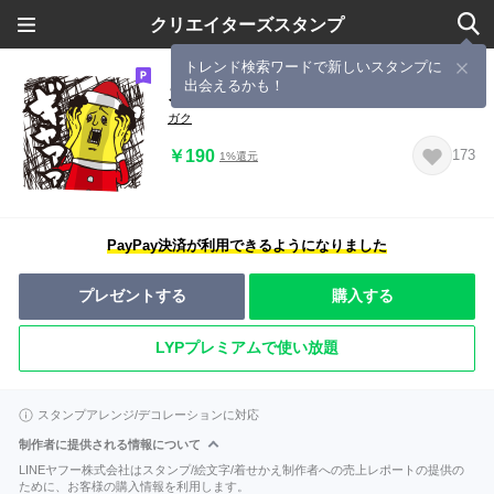
クリエイターズスタンプ
トレンド検索ワードで新しいスタンプに
出会えるかも！
スーパーブス 冬
ガク
￥190
173
1%還元
PayPay決済が利用できるようになりました
プレゼントする
購入する
LYPプレミアムで使い放題
スタンプアレンジ/デコレーションに対応
制作者に提供される情報について
LINEヤフー株式会社はスタンプ/絵文字/着せかえ制作者への売上レポートの提供の
ために、お客様の購入情報を利用します。