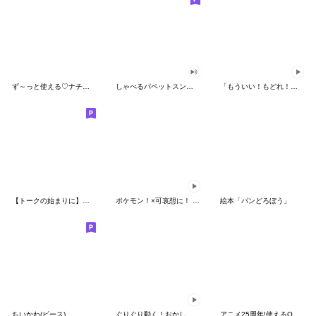
ず～っと使える♡ナチュラルガール
しゃべるパペットスンスン（HAPPY）
「もういい！もどれ！ピカチュウ！」
【トークの始まりに】ゆるカワ♪スヌーピー
ポケモン！×可哀想に！ ムチっとスタンプ
絵本「パンどろぼう」
ちいかわ(ピース)
ぐりぐり動く！おかしなポケモンスタンプ
アニメ25周年!使えるONE PIECEスタンプ