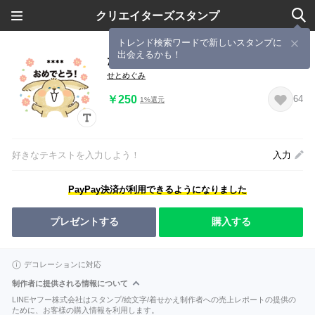
クリエイターズスタンプ
トレンド検索ワードで新しいスタンプに
出会えるかも！
たれみみ カスタムスタンプ
せとめぐみ
￥250
64
1%還元
好きなテキストを入力しよう！
入力
PayPay決済が利用できるようになりました
プレゼントする
購入する
デコレーションに対応
制作者に提供される情報について
LINEヤフー株式会社はスタンプ/絵文字/着せかえ制作者への売上レポートの提供の
ために、お客様の購入情報を利用します。