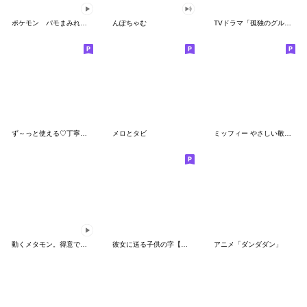
ポケモン パモまみれスタンプ
んぽちゃむ
TVドラマ「孤独のグルメ」
ず～っと使える♡丁寧な敬語お辞儀スタンプ
メロとタビ
ミッフィー やさしい敬語スタンプ
動くメタモン。得意でも苦手でもへんしん！
彼女に送る子供の字【カップル・彼氏】
アニメ「ダンダダン」