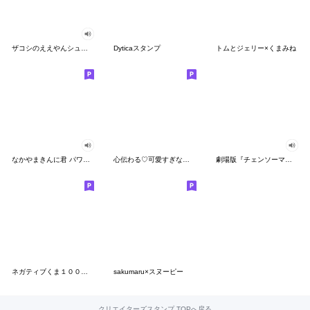
ザコシのええやんシューシュースタンプ
Dyticaスタンプ
トムとジェリー×くまみね
なかやまきんに君 パワー!!スタンプ
心伝わる♡可愛すぎない大人の長文スタンプ
劇場版『チェンソーマン レゼ篇』
ネガティブくま１００％ 憂鬱な一日
sakumaru×スヌーピー
クリエイターズスタンプ TOPへ戻る