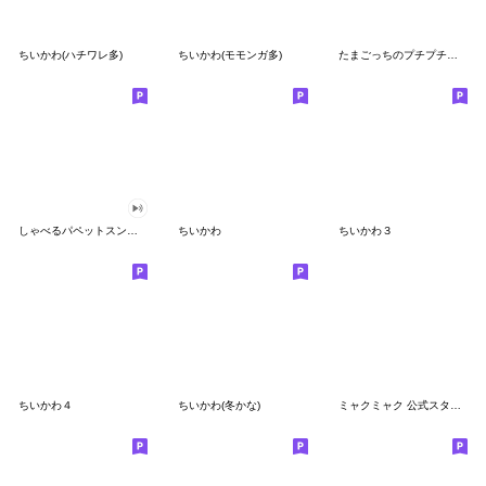
ちいかわ(ハチワレ多)
ちいかわ(モモンガ多)
たまごっちのプチプチおみせっち
しゃべるパペットスンスン
ちいかわ
ちいかわ３
ちいかわ４
ちいかわ(冬かな)
ミャクミャク 公式スタンプ第２弾