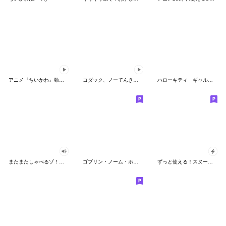
アニメ『ちいかわ』動くLINEスタンプ vol.2
コダック、ノーてんきに悩み中！
ハローキティ ギャルバイブス♡
またまたしゃべるゾ！クレヨンしんちゃん
ゴブリン・ノーム・ホーン
ずっと使える！スヌーピーのグリーティング