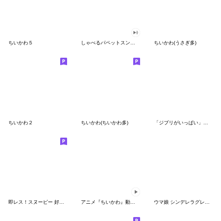
ちいかわ５
しゃべるパペットスンスン（GOOD）
ちいかわ(うさぎ多)
ちいかわ２
ちいかわ(ちいかわ多)
「ジブリがいっぱい」スタンプ
即レス！スヌーピー 好印象な長文スタンプ
アニメ『ちいかわ』動くLINEスタンプ vol.1
ウマ娘 シンデレラグレイ かんたんオグリ