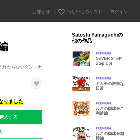
お知らせ
|
欲しいものリスト
|
ログイン
Satoshi Yamaguchiの
他の作品
編
NEVER STEP
Step Up!
！終わらないダンスナ
キムチの激辛な
日常
になりました
ねこの肉球＠ご
利益編
購入する
題
ねこの肉球＠相
撲編