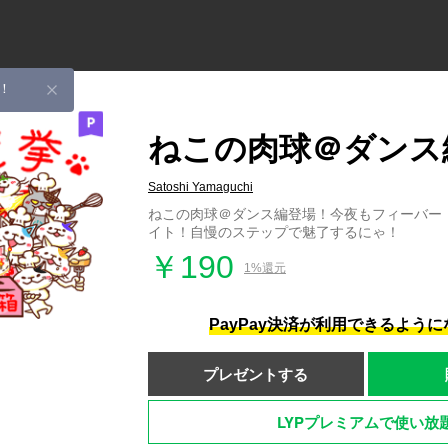
！
ねこの肉球＠ダンス
Satoshi Yamaguchi
ねこの肉球＠ダンス編登場！今夜もフィーバー
イト！自慢のステップで魅了するにゃ！
￥190
1%還元
PayPay決済が利用できるよう
プレゼントする
LYPプレミアムで使い放