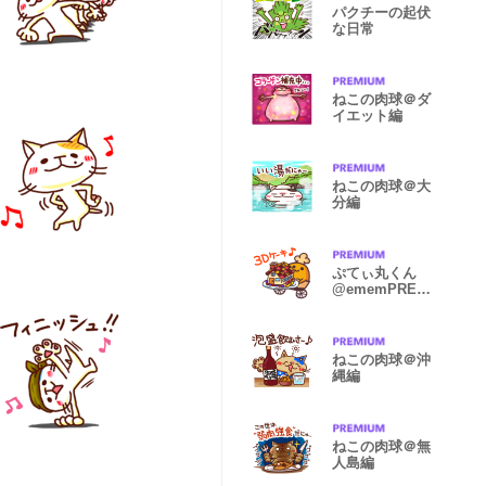
パクチーの起伏
な日常
ねこの肉球＠ダ
イエット編
ねこの肉球＠大
分編
ぷてぃ丸くん
@ememPRES
ENTS
ねこの肉球＠沖
縄編
ねこの肉球＠無
人島編