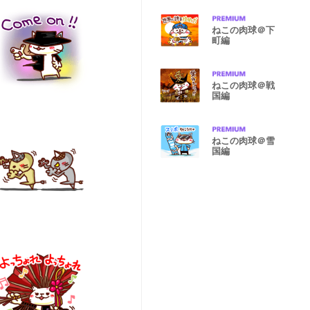
ねこの肉球＠下
町編
ねこの肉球＠戦
国編
ねこの肉球＠雪
国編