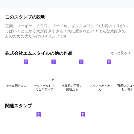
このスタンプの説明
豆柴、コーギー、チワワ、プードル、ダックスフンド♪人気のイヌがい
っぱい！とにかく犬が好きすぎる！犬に癒されたい！そんな犬好きの
方のための犬だらけのスタンプです！
株式会社エムスタイルの他の作品
もっと見る
モデル脚ヒヨコ
テキトーなしろ
水族館の可愛い
いろいろわんわ
可愛いネコ
ねこスタンプ
動物たち
ん
しい毎日
関連スタンプ