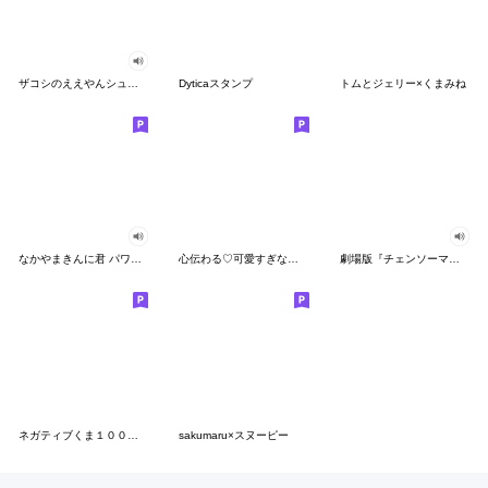
ザコシのええやんシューシュースタンプ
Dyticaスタンプ
トムとジェリー×くまみね
なかやまきんに君 パワー!!スタンプ
心伝わる♡可愛すぎない大人の長文スタンプ
劇場版『チェンソーマン レゼ篇』
ネガティブくま１００％ 憂鬱な一日
sakumaru×スヌーピー