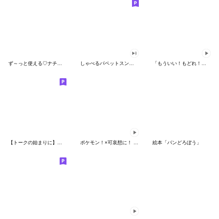
ず～っと使える♡ナチュラルガール
しゃべるパペットスンスン（HAPPY）
「もういい！もどれ！ピカチュウ！」
【トークの始まりに】ゆるカワ♪スヌーピー
ポケモン！×可哀想に！ ムチっとスタンプ
絵本「パンどろぼう」