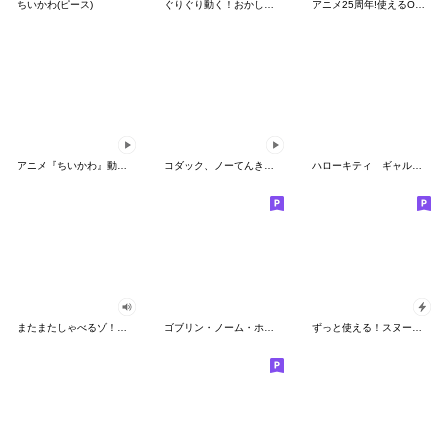
ちいかわ(ピース)
ぐりぐり動く！おかしなポケモンスタンプ
アニメ25周年!使えるONE PIECEスタンプ
アニメ『ちいかわ』動くLINEスタンプ vol.2
コダック、ノーてんきに悩み中！
ハローキティ ギャルバイブス♡
またまたしゃべるゾ！クレヨンしんちゃん
ゴブリン・ノーム・ホーン
ずっと使える！スヌーピーのグリーティング