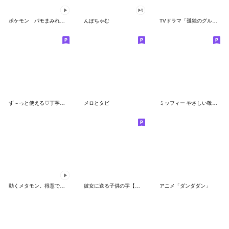
ポケモン パモまみれスタンプ
んぽちゃむ
TVドラマ「孤独のグルメ」
ず～っと使える♡丁寧な敬語お辞儀スタンプ
メロとタビ
ミッフィー やさしい敬語スタンプ
動くメタモン。得意でも苦手でもへんしん！
彼女に送る子供の字【カップル・彼氏】
アニメ「ダンダダン」