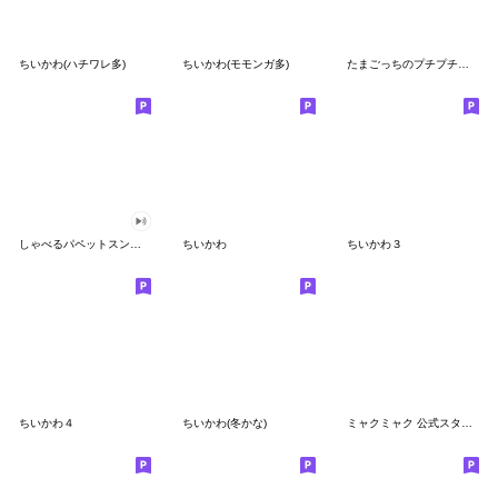
ちいかわ(ハチワレ多)
ちいかわ(モモンガ多)
たまごっちのプチプチおみせっち
しゃべるパペットスンスン
ちいかわ
ちいかわ３
ちいかわ４
ちいかわ(冬かな)
ミャクミャク 公式スタンプ第２弾