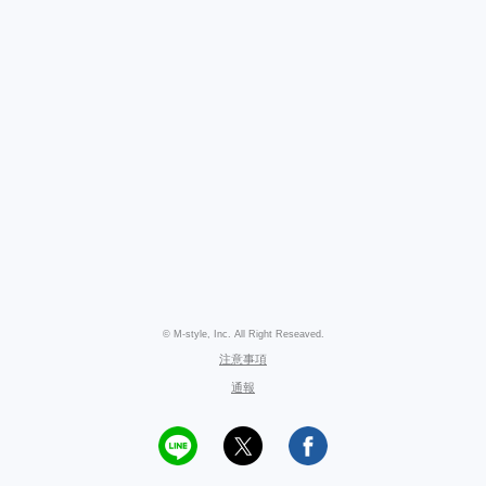
© M-style, Inc. All Right Reseaved.
注意事項
通報