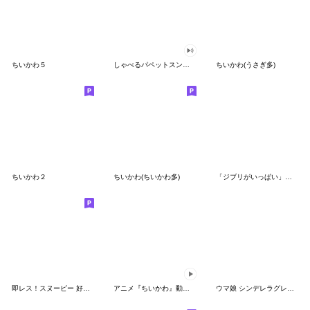
ちいかわ５
しゃべるパペットスンスン（GOOD）
ちいかわ(うさぎ多)
ちいかわ２
ちいかわ(ちいかわ多)
「ジブリがいっぱい」スタンプ
即レス！スヌーピー 好印象な長文スタンプ
アニメ『ちいかわ』動くLINEスタンプ vol.1
ウマ娘 シンデレラグレイ かんたんオグリ