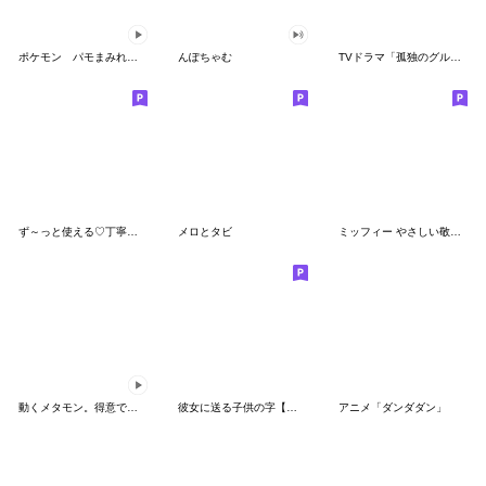
ポケモン パモまみれスタンプ
んぽちゃむ
TVドラマ「孤独のグルメ」
ず～っと使える♡丁寧な敬語お辞儀スタンプ
メロとタビ
ミッフィー やさしい敬語スタンプ
動くメタモン。得意でも苦手でもへんしん！
彼女に送る子供の字【カップル・彼氏】
アニメ「ダンダダン」