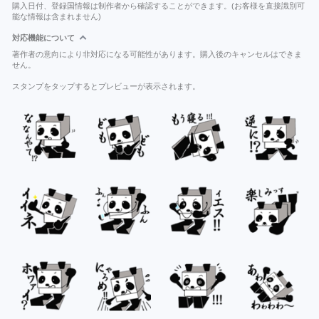
購入日付、登録国情報は制作者から確認することができます。(お客様を直接識別可
能な情報は含まれません)
対応機能について
著作者の意向により非対応になる可能性があります。購入後のキャンセルはできま
せん。
スタンプをタップするとプレビューが表示されます。