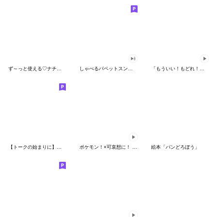
ず～っと使える♡ナチュラルガール
しゃべるパペットスンスン（HAPPY）
「もういい！もどれ！ピカチュウ！」
【トークの始まりに】ゆるカワ♪スヌーピー
ポケモン！×可哀想に！ ムチっとスタンプ
絵本「パンどろぼう」