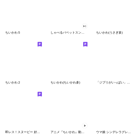
ちいかわ５
しゃべるパペットスンスン（GOOD）
ちいかわ(うさぎ多)
ちいかわ２
ちいかわ(ちいかわ多)
「ジブリがいっぱい」スタンプ
即レス！スヌーピー 好印象な長文スタンプ
アニメ『ちいかわ』動くLINEスタンプ vol.1
ウマ娘 シンデレラグレイ かんたんオグリ