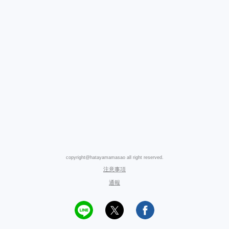
copyright@hatayamamasao all right reserved.
注意事項
通報