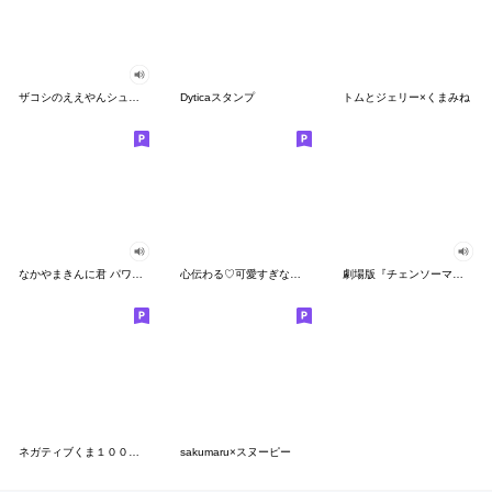
ザコシのええやんシューシュースタンプ
Dyticaスタンプ
トムとジェリー×くまみね
なかやまきんに君 パワー!!スタンプ
心伝わる♡可愛すぎない大人の長文スタンプ
劇場版『チェンソーマン レゼ篇』
ネガティブくま１００％ 憂鬱な一日
sakumaru×スヌーピー