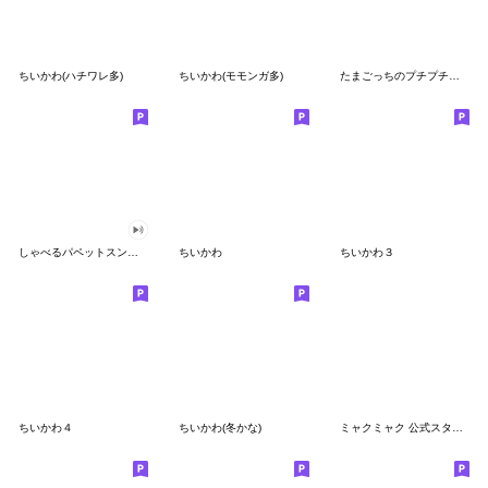
ちいかわ(ハチワレ多)
ちいかわ(モモンガ多)
たまごっちのプチプチおみせっち
しゃべるパペットスンスン
ちいかわ
ちいかわ３
ちいかわ４
ちいかわ(冬かな)
ミャクミャク 公式スタンプ第２弾