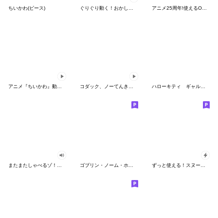
ちいかわ(ピース)
ぐりぐり動く！おかしなポケモンスタンプ
アニメ25周年!使えるONE PIECEスタンプ
アニメ『ちいかわ』動くLINEスタンプ vol.2
コダック、ノーてんきに悩み中！
ハローキティ ギャルバイブス♡
またまたしゃべるゾ！クレヨンしんちゃん
ゴブリン・ノーム・ホーン
ずっと使える！スヌーピーのグリーティング