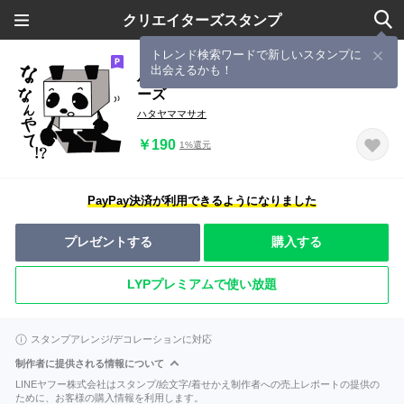
クリエイターズスタンプ
トレンド検索ワードで新しいスタンプに
出会えるかも！
ハコ型パンダのハコちゃんぱんだシリ
ーズ
ハタヤママサオ
￥190
1%還元
PayPay決済が利用できるようになりました
プレゼントする
購入する
LYPプレミアムで使い放題
スタンプアレンジ/デコレーションに対応
制作者に提供される情報について
LINEヤフー株式会社はスタンプ/絵文字/着せかえ制作者への売上レポートの提供の
ために、お客様の購入情報を利用します。