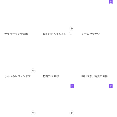
サラリーマン金太郎
動くおすもうちゃん 【ほっこり】
チームセリザワ
しゃべるレジェンドプロレスラー第1弾
竹内力 × 真政
毎日夕景、写真の気持ち２