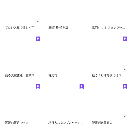
プロレス技で激しく丁寧な会話（でか文字）
魁‼男塾 特別版
嘉門タツオ スタンプ〜日常篇〜
踊る大捜査線 言葉スタンプ
貴乃花
動く！野球好きにはコレ！ver.1
再販お正月である！ 魁‼男塾 兎年 修正版
相撲人スタンプ3 〜どすこいRGB場所〜
卍審判敷田直人