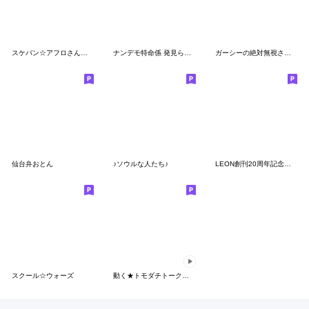
スケバン☆アフロさん・花くまゆうさく
ナンデモ特命係 発見らくちゃく!
ガーシーの絶対無視させないスタンプ３
仙台弁おとん
♪ソウルな人たち♪
LEON創刊20周年記念スタンプ
スクール☆ウォーズ
動く★トモダチトークスタンプ【秋】