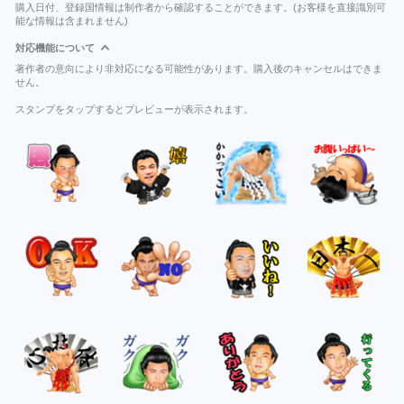
購入日付、登録国情報は制作者から確認することができます。(お客様を直接識別可
能な情報は含まれません)
対応機能について
著作者の意向により非対応になる可能性があります。購入後のキャンセルはできま
せん。
スタンプをタップするとプレビューが表示されます。