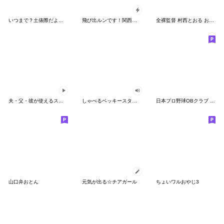
いつまで？土俵際だよ！ゆるい関
飛び出ルンです！関西弁ゴールド
全裸監督 村西とおる お待たせスタンプ
夫・父・彼が使えるスタンプ～夏編～
しゃべるベッキースタンプ
日本プロ野球OBクラブ 公式スタンプ 第一弾
山口弁おとん
元気が出る☆チアガール
ちょいワルおやじ3