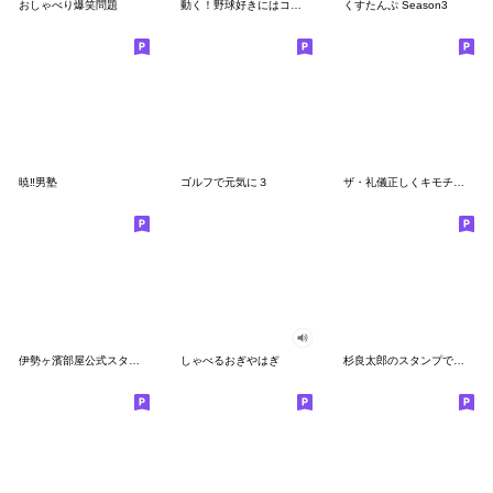
おしゃべり爆笑問題
動く！野球好きにはコレ！ver.2
くすたんぷ Season3
暁‼男塾
ゴルフで元気に３
ザ・礼儀正しくキモチを伝えるアスリート集
伊勢ヶ濱部屋公式スタンプ 第２弾
しゃべるおぎやはぎ
杉良太郎のスタンプでござる覚悟は良いか!