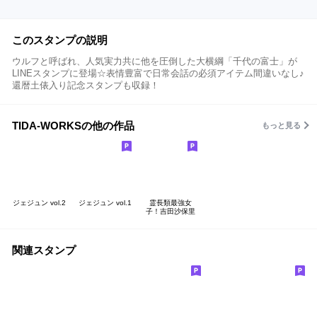
このスタンプの説明
ウルフと呼ばれ、人気実力共に他を圧倒した大横綱「千代の富士」が
LINEスタンプに登場☆表情豊富で日常会話の必須アイテム間違いなし♪
還暦土俵入り記念スタンプも収録！
TIDA-WORKSの他の作品
もっと見る
ジェジュン vol.2
ジェジュン vol.1
霊長類最強女
子！吉田沙保里
関連スタンプ