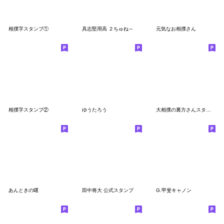
相撲字スタンプ①
具志堅用高 ２ちゅね～
元気なお相撲さん
相撲字スタンプ②
ゆうたろう
大相撲の裏方さんスタンプ 第2弾
あんときの曙
田中将大 公式スタンプ
G.甲斐キャノン