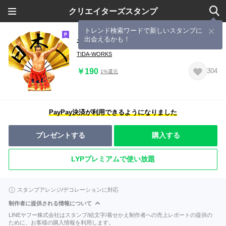
クリエイターズスタンプ
トレンド検索ワードで新しいスタンプに
出会えるかも！
千代の富士 ～九重親方～
TIDA-WORKS
￥190
304
1%還元
PayPay決済が利用できるようになりました
プレゼントする
購入する
LYPプレミアムで使い放題
スタンプアレンジ/デコレーションに対応
制作者に提供される情報について
LINEヤフー株式会社はスタンプ/絵文字/着せかえ制作者への売上レポートの提供の
ために、お客様の購入情報を利用します。