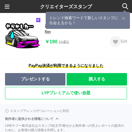
クリエイターズスタンプ
トレンド検索ワードで新しいスタンプに
出会えるかも！
かわいくなったドリ車達！vol.1
Ren
￥190
524
1%還元
PayPay決済が利用できるようになりました
プレゼントする
購入する
LYPプレミアムで使い放題
スタンプアレンジ/デコレーションに対応
制作者に提供される情報について
LINEヤフー株式会社はスタンプ/絵文字/着せかえ制作者への売上レポートの提供の
ために、お客様の購入情報を利用します。