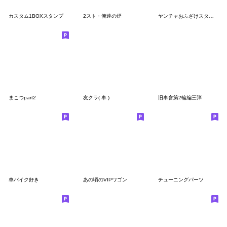
カスタム1BOXスタンプ
2スト・俺達の煙
ヤンチャおふざけスタンプ
まこつpart2
友クラ( 車 )
旧車會第2輪編三弾
車バイク好き
あの頃のVIPワゴン
チューニングパーツ