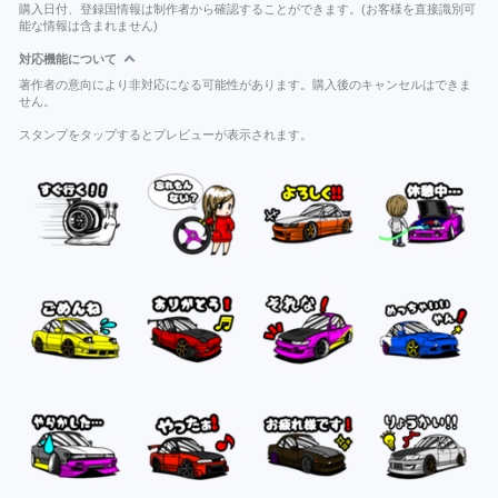
購入日付、登録国情報は制作者から確認することができます。(お客様を直接識別可
能な情報は含まれません)
対応機能について
著作者の意向により非対応になる可能性があります。購入後のキャンセルはできま
せん。
スタンプをタップするとプレビューが表示されます。