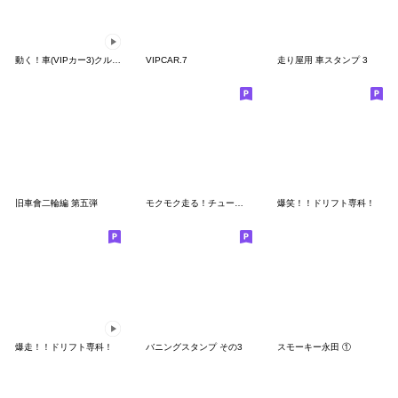
動く！車(VIPカー3)クルマバイクシリーズ
VIPCAR.7
走り屋用 車スタンプ 3
旧車會二輪編 第五弾
モクモク走る！チューンドカースタンプ3
爆笑！！ドリフト専科！
爆走！！ドリフト専科！
バニングスタンプ その3
スモーキー永田 ①