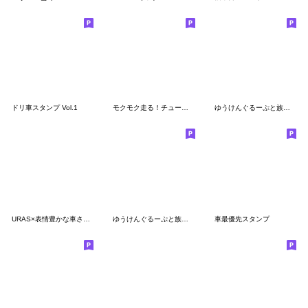
ドリ車スタンプ Vol.1
モクモク走る！チューンドカースタンプ2
ゆうけんぐるーぷと族車乗りVol.⑤
URAS×表情豊かな車さんvol.1 のむけんD1号
ゆうけんぐるーぷと族車乗りvol.①①
車最優先スタンプ