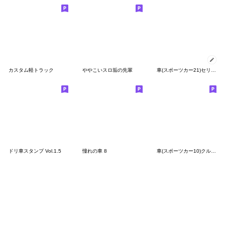
カスタム軽トラック
ややこいスロ垢の先輩
車(スポーツカー21)セリフ個別変更可能8
ドリ車スタンプ Vol.1.5
憧れの車 8
車(スポーツカー10)クルマバイクシリーズ