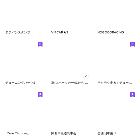
テラパンスタンプ
VIPCAR★3
NOGOODRACING
チューニングパーツ2
車(スポーツカー41)セリフ個別変更可能100
モクモク走る！チューンドカースタンプ
『War Thunder』
関西高級漆黒車会
全國旧車乗り