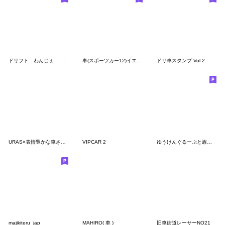
ドリフト わんじぇ ターボ車
車(スポーツカー12)イエローバージョン
ドリ車スタンプ Vol.2
URAS×表情豊かな車さんvol.3 博多弁ver.
VIPCAR 2
ゆうけんぐるーぷと族車乗りvol.⑧
majikiteru_jap
MAHIRO( 車 )
旧車街道レーサーNO21