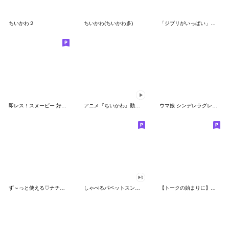
ちいかわ２
ちいかわ(ちいかわ多)
「ジブリがいっぱい」スタンプ
即レス！スヌーピー 好印象な長文スタンプ
アニメ『ちいかわ』動くLINEスタンプ vol.1
ウマ娘 シンデレラグレイ かんたんオグリ
ず～っと使える♡ナチュラルガール
しゃべるパペットスンスン（HAPPY）
【トークの始まりに】ゆるカワ♪スヌーピー