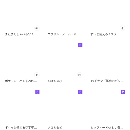
またまたしゃべるゾ！クレヨンしんちゃん
ゴブリン・ノーム・ホーン
ずっと使える！スヌーピーのグリーティング
ポケモン パモまみれスタンプ
んぽちゃむ
TVドラマ「孤独のグルメ」
ず～っと使える♡丁寧な敬語お辞儀スタンプ
メロとタビ
ミッフィー やさしい敬語スタンプ