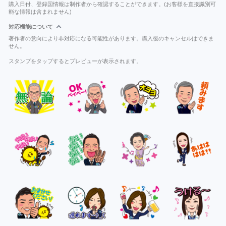
購入日付、登録国情報は制作者から確認することができます。(お客様を直接識別可
能な情報は含まれません)
対応機能について
著作者の意向により非対応になる可能性があります。購入後のキャンセルはできま
せん。
スタンプをタップするとプレビューが表示されます。