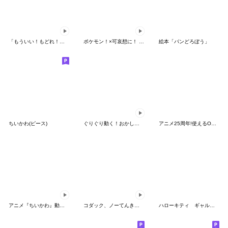
「もういい！もどれ！ピカチュウ！」
ポケモン！×可哀想に！ ムチっとスタンプ
絵本「パンどろぼう」
ちいかわ(ピース)
ぐりぐり動く！おかしなポケモンスタンプ
アニメ25周年!使えるONE PIECEスタンプ
アニメ『ちいかわ』動くLINEスタンプ vol.2
コダック、ノーてんきに悩み中！
ハローキティ ギャルバイブス♡