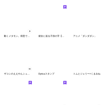
動くメタモン。得意でも苦手でもへんしん！
彼女に送る子供の字【カップル・彼氏】
アニメ「ダンダダン」
ザコシのええやんシューシュースタンプ
Dyticaスタンプ
トムとジェリー×くまみね