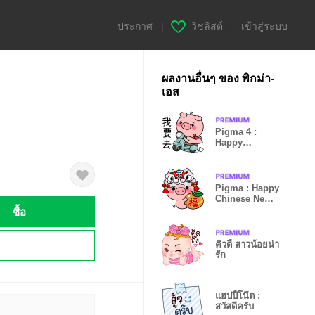
ประกาศ
|
วิชลิสต์
|
เข้าสู่ระบบ
ผลงานอื่นๆ ของ พิกม่า-
เอส
Pigma 4 :
Happy
Everyday (TW)
Pigma : Happy
Chinese New
ซื้อ
Year (TW)
!
คิวตี้ สาวน้อยน่า
รัก
แฮปปี้โน๊ต :
สวัสดีครับ