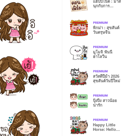
แฮปปี้โน๊ต : มาส
นุกกับการ
ทำงานกันเถอะ
พิกม่า : สุขสันต์
วันตรุษจีน
มูโมจิ ฟันนี่
ฮาโลวีน
สวัสดีปีม้า 2026
สุขสันต์วันปีใหม่
ปุ้งปิ้ง สาวน้อย
น่ารัก
Happy Little
Horse: Hello
2026!